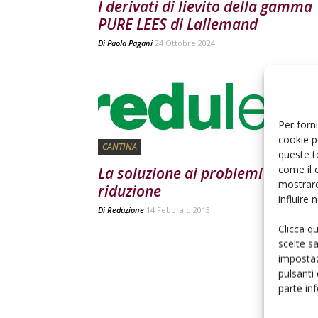
I derivati di lievito della gamma
PURE LEES di Lallemand
Di
Paola Pagani
24 Ottobre 2024
Per forni
cookie p
CANTINA
queste t
come il 
La soluzione ai problemi di
mostrare
riduzione
influire
Di
Redazione
14 Febbraio 2013
Clicca q
scelte s
impostaz
pulsanti
parte in