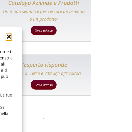
Catalogo Aziende e Prodotti
Un modo semplice per cercare un'azienda
o un prodotto!
Cerca adesso
 come i
senso a
L'Esperto risponde
ali
e di
I consigli di Terra e Vita agli agricoltori
o può
Cerca adesso
 Le tue
o i
nella