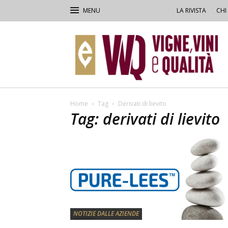
LA RIVISTA
CHI
VVQ
–
Vigne,
Vini
&
Qualità
Home
Tag
Derivati di lievito
Tag: derivati di lievito
NOTIZIE DALLE AZIENDE