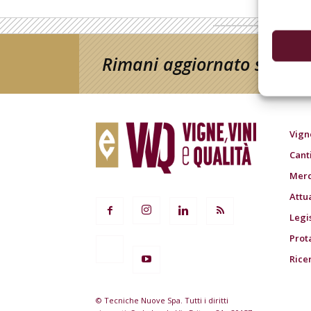
Rimani aggiornato sul mon
Vign
Cant
Merc
Attu
Legi
Prot
Rice
© Tecniche Nuove Spa. Tutti i diritti