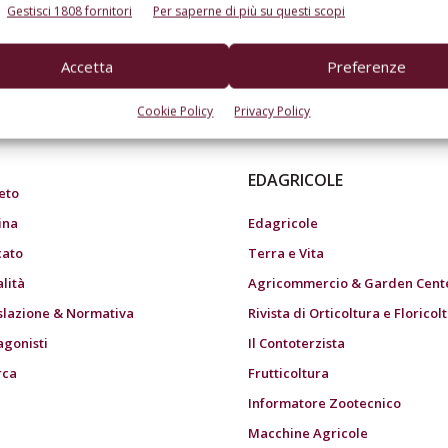
Gestisci 1808 fornitori
Per saperne di più su questi scopi
Accetta
Preferenze
do dell’agricoltura
Cookie Policy
Privacy Policy
EDAGRICOLE
eto
ina
Edagricole
ato
Terra e Vita
alità
Agricommercio & Garden Cent
slazione & Normativa
Rivista di Orticoltura e Floricol
agonisti
Il Contoterzista
rca
Frutticoltura
Informatore Zootecnico
Macchine Agricole