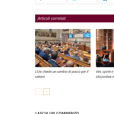
Articoli correlati
L’Uiv chiede un cambio di passo per il
Vini, spiriti 
settore
(dis)ordine 
LASCIA UN COMMENTO