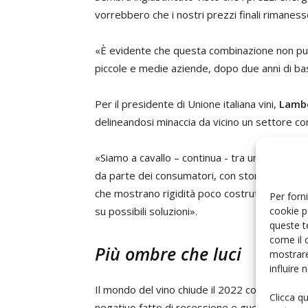
vorrebbero che i nostri prezzi finali rimanesse
«È evidente che questa combinazione non può
piccole e medie aziende, dopo due anni di bas
Per il presidente di Unione italiana vini,
Lambe
delineandosi minaccia da vicino un settore co
«Siamo a cavallo – continua - tra un’escalatio
da parte dei consumatori, con storici partner 
che mostrano rigidità poco costruttive. Sare
Per forni
cookie p
su possibili soluzioni».
queste t
come il 
Più ombre che luci
mostrare
influire
Il mondo del vino chiude il 2022 con più ombr
Clicca q
negativo fatto di recessione e guerra, oltre