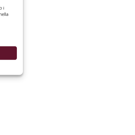
o i
nella