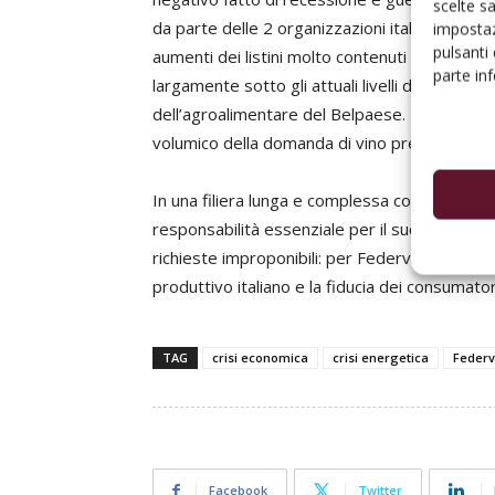
scelte s
da parte delle 2 organizzazioni italiane del s
impostaz
pulsanti
aumenti dei listini molto contenuti nella grand
parte in
largamente sotto gli attuali livelli di inflazion
dell’agroalimentare del Belpaese. Un deficit,
volumico della domanda di vino presso la gran
In una filiera lunga e complessa come quella v
responsabilità essenziale per il successo del 
richieste improponibili: per Federvini e Uiv s
produttivo italiano e la fiducia dei consumator
TAG
crisi economica
crisi energetica
Federv
Facebook
Twitter