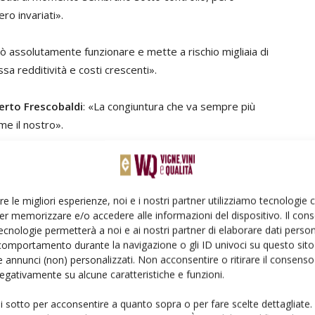
ro invariati».
 assolutamente funzionare e mette a rischio migliaia di
sa redditività e costi crescenti».
rto Frescobaldi
: «La congiuntura che va sempre più
me il nostro».
n dei prezzi alla produzione, un minor potere di acquisto
- come la grande distribuzione e l’industria del vetro -
bbe invece importante potersi concentrare tutti assieme
re le migliori esperienze, noi e i nostri partner utilizziamo tecnologie
er memorizzare e/o accedere alle informazioni del dispositivo. Il con
ecnologie permetterà a noi e ai nostri partner di elaborare dati person
comportamento durante la navigazione o gli ID univoci su questo sito 
 annunci (non) personalizzati. Non acconsentire o ritirare il consens
 negativamente su alcune caratteristiche e funzioni.
e che luci e con un 2023 che potrebbe, nel suo scenario
ui sotto per acconsentire a quanto sopra o per fare scelte dettagliate.
modo peggiorare. Secondo l’elaborazione dei dati Istat