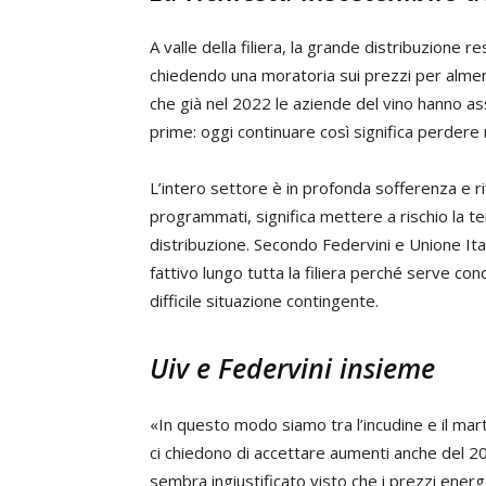
A valle della filiera, la grande distribuzione res
chiedendo una moratoria sui prezzi per almen
che già nel 2022 le aziende del vino hanno as
prime: oggi continuare così significa perdere m
L’intero settore è in profonda sofferenza e ri
programmati, significa mettere a rischio la tenu
distribuzione. Secondo Federvini e Unione Ital
fattivo lungo tutta la filiera perché serve cond
difficile situazione contingente.
Uiv e Federvini insieme
«In questo modo siamo tra l’incudine e il mart
ci chiedono di accettare aumenti anche del 2
sembra ingiustificato visto che i prezzi ene