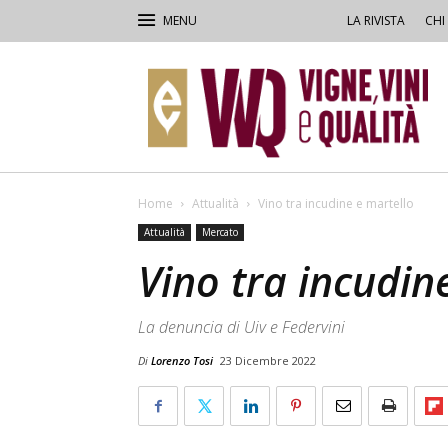
LA RIVISTA
CHI
VVQ
–
Vigne,
Vini
&
Qualità
Home
Attualità
Vino tra incudine e martello
Attualità
Mercato
Vino tra incudin
La denuncia di Uiv e Federvini
Di
Lorenzo Tosi
23 Dicembre 2022