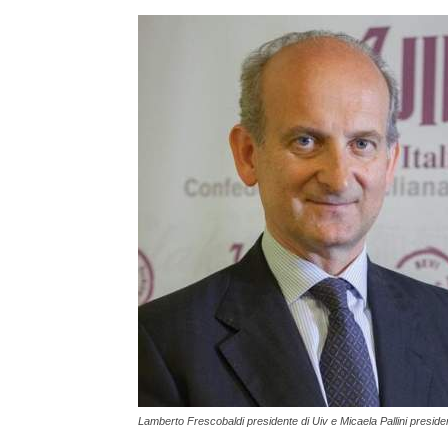
Lamberto Frescobaldi presidente di Uiv e Micaela Pallini preside