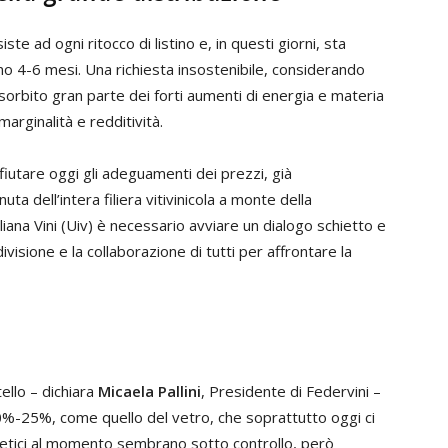
iste ad ogni ritocco di listino e, in questi giorni, sta
o 4-6 mesi. Una richiesta insostenibile, considerando
sorbito gran parte dei forti aumenti di energia e materia
arginalità e redditività.
fiutare oggi gli adeguamenti dei prezzi, già
ta dell’intera filiera vitivinicola a monte della
iana Vini (Uiv) è necessario avviare un dialogo schietto e
ivisione e la collaborazione di tutti per affrontare la
ello – dichiara
Micaela Pallini
, Presidente di Federvini –
0%-25%, come quello del vetro, che soprattutto oggi ci
rgetici al momento sembrano sotto controllo, però