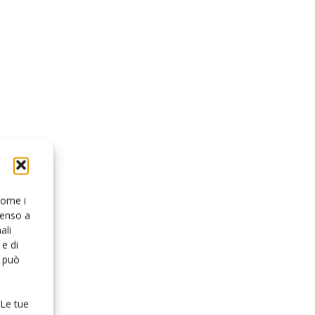
 come i
senso a
ali
e di
o può
 Le tue