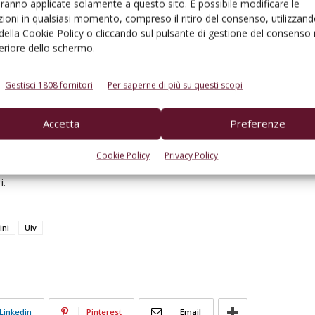
aranno applicate solamente a questo sito. È possibile modificare le
ettore, nel corso del 2022 il mondo del vino ha registrato
ioni in qualsiasi momento, compreso il ritiro del consenso, utilizzand
 della Cookie Policy o cliccando sul pulsante di gestione del consenso 
e distribuzione (non oltre il 6,6% di media), quindi
feriore dello schermo.
e e molto inferiori rispetto a quasi tutti i comparti
 questo, a cui si aggiunge il contestuale decremento
Gestisci 1808 fornitori
Per saperne di più su questi scopi
de distribuzione nei primi 11 mesi dell’anno (-6%).
Accetta
Preferenze
itivinicola, ogni sua parte ha un ruolo ma anche una
comparto. Fughe solitarie in avanti, condizioni ultimative,
Cookie Policy
Privacy Policy
ono tutti elementi che mettono a rischio il tessuto
i.
ini
Uiv
Linkedin
Pinterest
Email