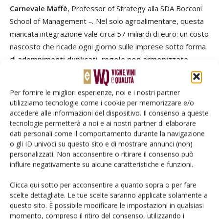
Carnevale Maffè
, Professor of Strategy alla SDA Bocconi
School of Management
–.
Nel solo agroalimentare, questa
mancata integrazione vale circa 57 miliardi di euro: un costo
nascosto che ricade ogni giorno sulle imprese sotto forma
di
adempimenti duplicati, regole non armonizzate,
fiscalità divergente e oneri di conformità
. Per aziende
che competono su scala globale è paradossale dover
Per fornire le migliori esperienze, noi e i nostri partner
affrontare, di fatto, 27 mercati diversi all'interno
utilizziamo tecnologie come i cookie per memorizzare e/o
dell'Unione. Completare davvero il mercato unico non
accedere alle informazioni del dispositivo. Il consenso a queste
significa solo semplificare: significa
restituire
tecnologie permetterà a noi e ai nostri partner di elaborare
dati personali come il comportamento durante la navigazione
competitività alle imprese europee e liberare risorse
o gli ID univoci su questo sito e di mostrare annunci (non)
per innovazione, investimenti e crescita
".
personalizzati. Non acconsentire o ritirare il consenso può
influire negativamente su alcune caratteristiche e funzioni.
TAG
consumi vino
export vino italiano
mercato Usa
Uiv
Clicca qui sotto per acconsentire a quanto sopra o per fare
scelte dettagliate. Le tue scelte saranno applicate solamente a
questo sito. È possibile modificare le impostazioni in qualsiasi
momento, compreso il ritiro del consenso, utilizzando i