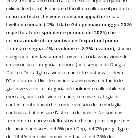
2022 (eredità però di un raccolto extra-large da quasi 50
milioni di ettolitri). E queste difficoltà a collocare il prodotto,
in un contesto che vede i consumi appiattirsi sia a
livello nazionale (-2% il dato Gdo gennaio-maggio 2026
rispetto al corrispondente periodo del 2025) che
internazionale (il consuntivo dell’export nel primo
trimestre segna -4% a volume e -8,3% a valore)
, stanno
spingendo i
declassamenti
, ovvero la riclassificazione di
un vino in una categoria inferiore (ad esempio da Docg a
Doc, da Doc a Igt o a vino comune). In sostanza – rileva
l’Osservatorio Uiv – le cantine stanno movimentando le
giacenze verso la categoria più facilmente collocabile sul
mercato, quella del vino comune, con una strategia di
contenimento danni che, come rovescio della medaglia,
continua ad abbassare l’asticella del valore. Ne sono un
termometro
i prezzi dello sfuso
, che nei primi cinque mesi
dell’anno sono scesi del 6% per i Dop, del 7% per gli Igp e
del 14,4% per i vini comuni, destinatari del 75% dei