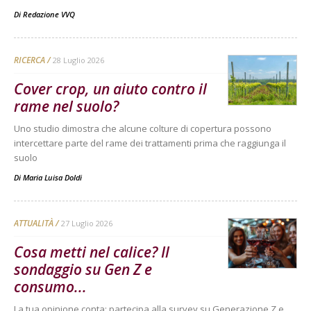
Di
Redazione VVQ
RICERCA
28 Luglio 2026
Cover crop, un aiuto contro il
rame nel suolo?
Uno studio dimostra che alcune colture di copertura possono
intercettare parte del rame dei trattamenti prima che raggiunga il
suolo
Di
Maria Luisa Doldi
ATTUALITÀ
27 Luglio 2026
Cosa metti nel calice? Il
sondaggio su Gen Z e
consumo...
La tua opinione conta: partecipa alla survey su Generazione Z e