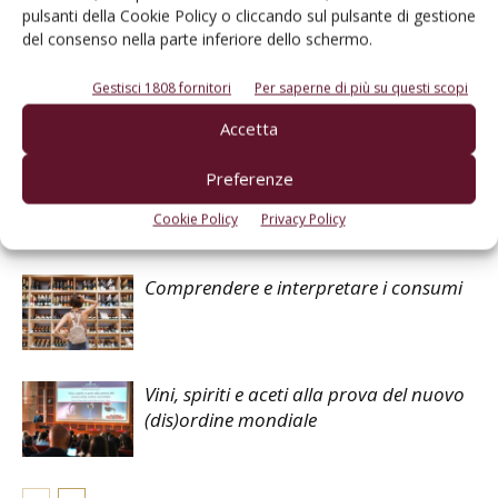
pulsanti della Cookie Policy o cliccando sul pulsante di gestione
Facebook
Twitter
del consenso nella parte inferiore dello schermo.
Gestisci 1808 fornitori
Per saperne di più su questi scopi
Articoli correlati
Accetta
Usa: dazi al 10%, ma permane
Preferenze
l’incertezza nei rapporti con la Ue
Cookie Policy
Privacy Policy
Comprendere e interpretare i consumi
Vini, spiriti e aceti alla prova del nuovo
(dis)ordine mondiale