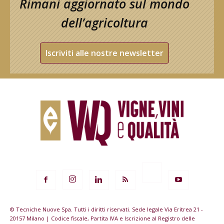
Rimani aggiornato sul mondo
dell’agricoltura
Iscriviti alle nostre newsletter
© Tecniche Nuove Spa. Tutti i diritti riservati. Sede legale Via Eritrea 21 -
20157 Milano | Codice fiscale, Partita IVA e Iscrizione al Registro delle