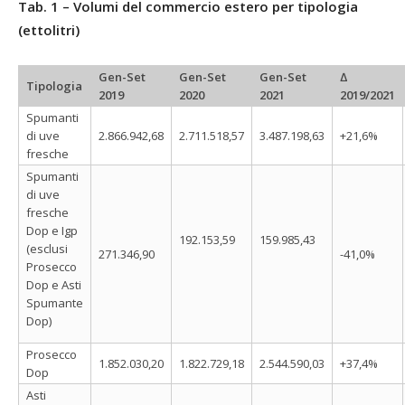
Tab. 1 – Volumi del commercio estero per tipologia
(ettolitri)
Gen-Set
Gen-Set
Gen-Set
∆
Tipologia
2019
2020
2021
2019/2021
Spumanti
di uve
2.866.942,68
2.711.518,57
3.487.198,63
+21,6%
fresche
Spumanti
di uve
fresche
Dop e Igp
192.153,59
159.985,43
(esclusi
271.346,90
-41,0%
Prosecco
Dop e Asti
Spumante
Dop)
Prosecco
1.852.030,20
1.822.729,18
2.544.590,03
+37,4%
Dop
Asti