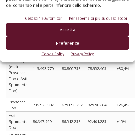
del consenso nella parte inferiore dello schermo.
Gen-Set
Gen-Set
Gen-Set
∆
Tipologia
2019
2020
2021
2019/2021
Gestisci 1808 fornitori
Per saperne di più su questi scopi
Spumanti
di uve
1.090.044.596
988.722.801
1.271.563.627
+16,7%
Accetta
fresche
Spumanti
Preferenze
di uve
Cookie Policy
Privacy Policy
fresche
Dop e Igp
(esclusi
113.493.770
80.800.758
78.952.463
+30,4%
Prosecco
Dop e Asti
Spumante
Dop)
Prosecco
735.970.987
679.098.797
929.907.648
+26,4%
Dop
Asti
Spumante
80.347.969
86.512.258
92.401.285
+15%
Dop
Spumanti