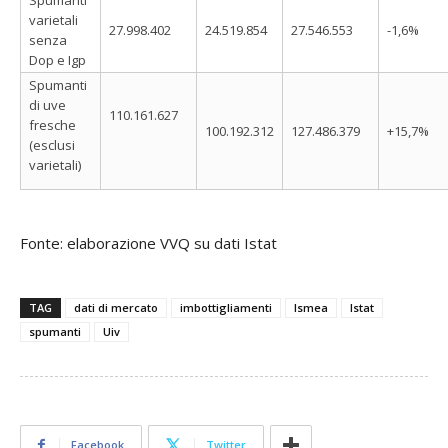
varietali
27.998.402
24.519.854
27.546.553
-1,6%
senza
Dop e Igp
Spumanti
di uve
110.161.627
fresche
100.192.312
127.486.379
+15,7%
(esclusi
varietali)
Fonte: elaborazione VVQ su dati Istat
TAG
dati di mercato
imbottigliamenti
Ismea
Istat
spumanti
Uiv
Facebook
Twitter