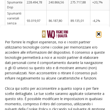
Spumante
228.494,78
240.866,56
275.717,88
+20,7%
Dop
Spumanti
varietali
93.019,97
86.187,80
89.135,01
-4,2%
senza
Dop e Igp
Spumanti
di uve
412.791,53
Per fornire le migliori esperienze, noi e i nostri partner
fresche
360.056,72
407.954,91
-1,2%
utilizziamo tecnologie come i cookie per memorizzare e/o
(esclusi
accedere alle informazioni del dispositivo. Il consenso a queste
varietali)
tecnologie permetterà a noi e ai nostri partner di elaborare
dati personali come il comportamento durante la navigazione
o gli ID univoci su questo sito e di mostrare annunci (non)
Fonte: elaborazione VVQ su dati Istat
personalizzati. Non acconsentire o ritirare il consenso può
influire negativamente su alcune caratteristiche e funzioni.
Clicca qui sotto per acconsentire a quanto sopra o per fare
scelte dettagliate. Le tue scelte saranno applicate solamente a
Tab.2 – Valore del commercio estero per tipologia
questo sito. È possibile modificare le impostazioni in qualsiasi
momento, compreso il ritiro del consenso, utilizzando i
(euro)
pulsanti della Cookie Policy o cliccando sul pulsante di gestione