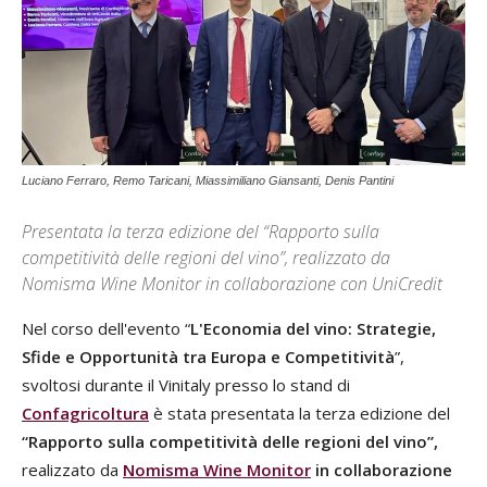
Luciano Ferraro, Remo Taricani, Miassimiliano Giansanti, Denis Pantini
Presentata la terza edizione del “Rapporto sulla
competitività delle regioni del vino”, realizzato da
Nomisma Wine Monitor in collaborazione con UniCredit
Nel corso dell'evento “
L'Economia del vino: Strategie,
Sfide e Opportunità tra Europa e Competitività
”,
svoltosi durante il Vinitaly presso lo stand di
Confagricoltura
è stata presentata la terza edizione del
“Rapporto sulla competitività delle regioni del vino”,
realizzato da
Nomisma Wine Monitor
in collaborazione