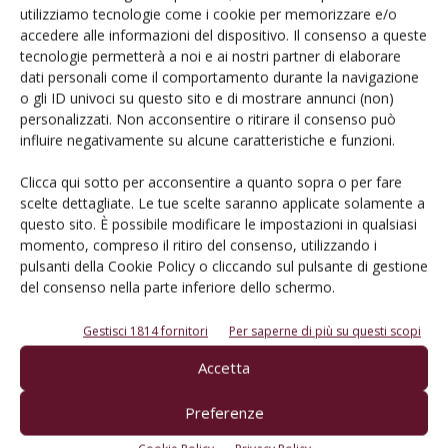
utilizziamo tecnologie come i cookie per memorizzare e/o
accedere alle informazioni del dispositivo. Il consenso a queste
tecnologie permetterà a noi e ai nostri partner di elaborare
dati personali come il comportamento durante la navigazione
Facebook
Twitter
o gli ID univoci su questo sito e di mostrare annunci (non)
personalizzati. Non acconsentire o ritirare il consenso può
influire negativamente su alcune caratteristiche e funzioni.
Articoli correlati
Clicca qui sotto per acconsentire a quanto sopra o per fare
scelte dettagliate. Le tue scelte saranno applicate solamente a
Etichette alcolici, bene la decisione
questo sito. È possibile modificare le impostazioni in qualsiasi
dell’Irlanda: approccio più equilibrato
momento, compreso il ritiro del consenso, utilizzando i
pulsanti della Cookie Policy o cliccando sul pulsante di gestione
del consenso nella parte inferiore dello schermo.
Aperto il bando investimenti dell’Ocm
vino per le aziende emiliano-romagnole
Gestisci 1814 fornitori
Per saperne di più su questi scopi
Accetta
Luci e ombre nell’export di vino
Preferenze