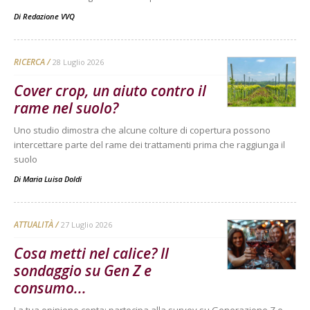
Di
Redazione VVQ
RICERCA
28 Luglio 2026
Cover crop, un aiuto contro il
rame nel suolo?
Uno studio dimostra che alcune colture di copertura possono
intercettare parte del rame dei trattamenti prima che raggiunga il
suolo
Di
Maria Luisa Doldi
ATTUALITÀ
27 Luglio 2026
Cosa metti nel calice? Il
sondaggio su Gen Z e
consumo...
La tua opinione conta: partecipa alla survey su Generazione Z e