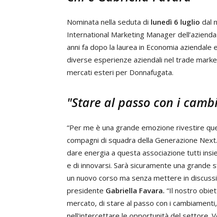
Nominata nella seduta di
lunedì 6 luglio
dal 
International Marketing Manager dell’azienda 
anni fa dopo la laurea in Economia aziendal
diverse esperienze aziendali nel trade marketin
mercati esteri per Donnafugata.
"Stare al passo con i camb
“Per me è una grande emozione rivestire que
compagni di squadra della Generazione Next. È
dare energia a questa associazione tutti ins
e di innovarsi. Sarà sicuramente una grande sf
un nuovo corso ma senza mettere in discussio
presidente
Gabriella Favara.
“Il nostro obiet
mercato, di stare al passo con i cambiamenti,
nell'intercettare le opportunità del settore. 