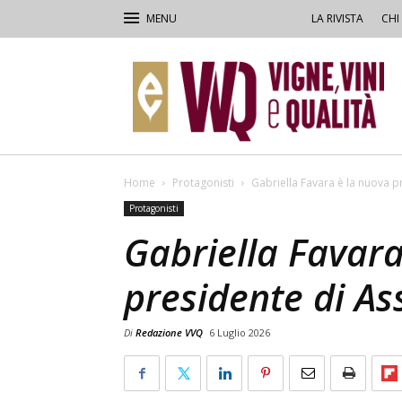
LA RIVISTA
CHI
VVQ
–
Vigne,
Vini
&
Qualità
Home
Protagonisti
Gabriella Favara è la nuova pr
Protagonisti
Gabriella Favara
presidente di Ass
Di
Redazione VVQ
6 Luglio 2026