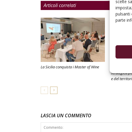
scelte s
Articoli correlati
impostaz
pulsanti
parte in
La Sicilia conquista i Master of Wine
Enoturismo in
strategica pe
e del territor
LASCIA UN COMMENTO