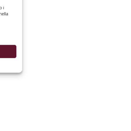
o i
nella