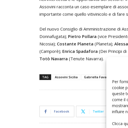
Assovini racconta un caso esemplare di asso
importante come quello vitivinicolo e di fare
Del nuovo Consiglio di Amministrazione di As
Donnafugata);
Pietro Pollara
(vice President
Nicosia);
Costante Planeta
(Planeta);
Aless
(Camporè);
Enrica Spadafora
(Dei Principi d
Totò Navarra
(Tenute Navarra).
TAG
Assovini Sicilia
Gabriella Favara
Per forni
cookie p
queste t
come il 
mostrare
influire
Facebook
Twitter
Clicca q