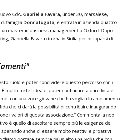
nuovo CdA,
Gabriella Favara
, under 30, marsalese,
di famiglia
Donnafugata
, è entrata in azienda quattro
e e un master in business management a Oxford. Dopo
g, Gabriella Favara ritorna in Sicilia per occuparsi di
iamenti"
sto ruolo e poter condividere questo percorso con i
 molto forte l'idea di poter continuare a dare linfa e
ieme, con una voce giovane che ha voglia di cambiamento
ida che ci darà la possibilità di contribuire inaugurando
ne i valori di questa associazione.” Commenta la neo
tivo è quello di ascoltare sempre più le esigenze del
 sperando anche di essere molto reattivi e proattivi
Vogliamo portare sempre più in alto una Sicilia che con