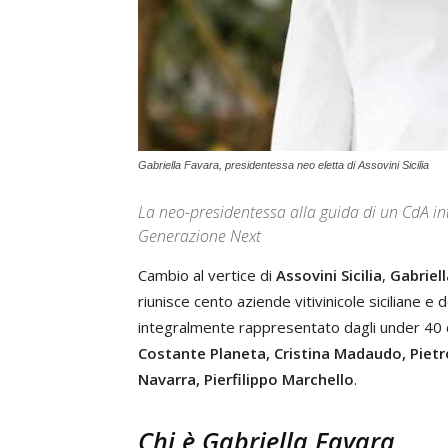
Gabriella Favara, presidentessa neo eletta di Assovini Sicilia
La neo-presidentessa alla guida di un CdA in
Generazione Next
Cambio al vertice di
Assovini Sicilia
,
Gabriel
riunisce cento aziende vitivinicole siciliane e
integralmente rappresentato dagli under 40
Costante Planeta, Cristina Madaudo, Pietr
Navarra, Pierfilippo Marchello
.
Chi è Gabriella Favara