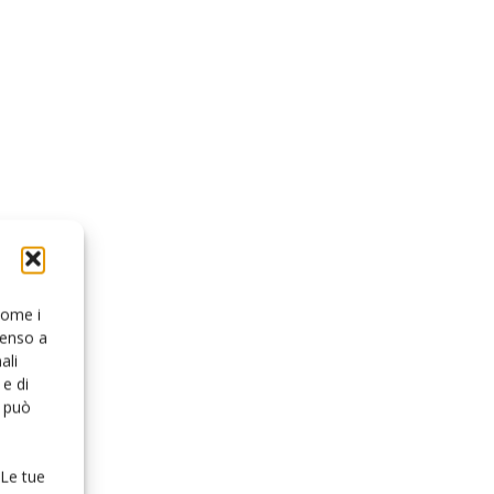
 come i
senso a
ali
e di
o può
 Le tue