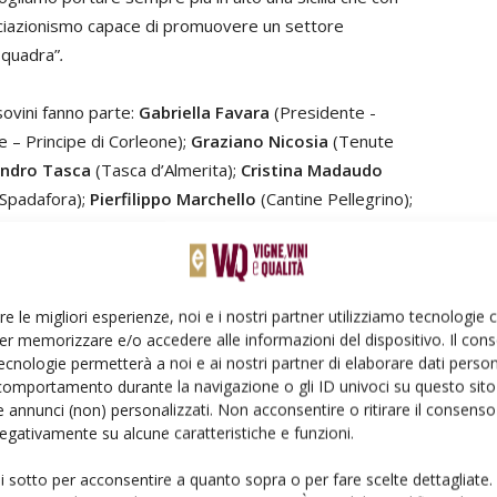
ciazionismo capace di promuovere un settore
 squadra”
.
sovini fanno parte:
Gabriella Favara
(Presidente -
e – Principe di Corleone);
Graziano Nicosia
(Tenute
andro Tasca
(Tasca d’Almerita);
Cristina Madaudo
i Spadafora);
Pierfilippo Marchello
(Cantine Pellegrino);
re le migliori esperienze, noi e i nostri partner utilizziamo tecnologie
er memorizzare e/o accedere alle informazioni del dispositivo. Il con
ecnologie permetterà a noi e ai nostri partner di elaborare dati person
comportamento durante la navigazione o gli ID univoci su questo sito 
 annunci (non) personalizzati. Non acconsentire o ritirare il consens
 negativamente su alcune caratteristiche e funzioni.
Linkedin
Pinterest
Email
ui sotto per acconsentire a quanto sopra o per fare scelte dettagliate.