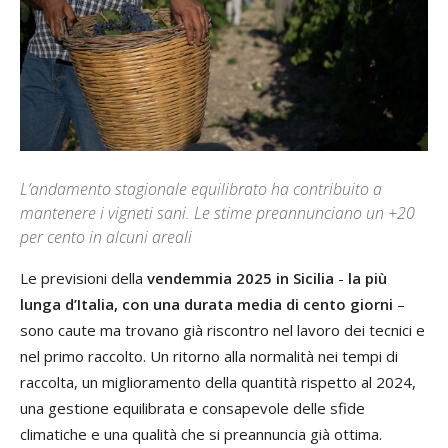
L’andamento stagionale equilibrato ha contribuito a
mantenere i vigneti sani. Le stime preannunciano un +20
per cento in alcuni areali
Le previsioni della
vendemmia 2025 in Sicilia
-
la più
lunga d’Italia, con una durata media di cento giorni
–
sono caute ma trovano già riscontro nel lavoro dei tecnici e
nel primo raccolto. Un ritorno alla normalità nei tempi di
raccolta, un miglioramento della quantità rispetto al 2024,
una gestione equilibrata e consapevole delle sfide
climatiche e una qualità che si preannuncia già ottima.