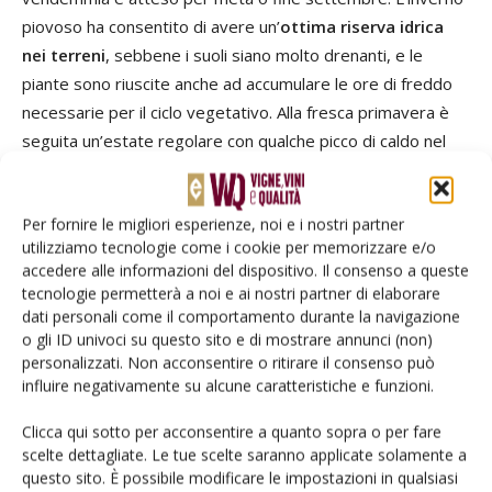
piovoso ha consentito di avere un’
ottima riserva idrica
nei terreni
, sebbene i suoli siano molto drenanti, e le
piante sono riuscite anche ad accumulare le ore di freddo
necessarie per il ciclo vegetativo. Alla fresca primavera è
seguita un’estate regolare con qualche picco di caldo nel
mese di luglio che ha accelerato l'accrescimento dei
grappoli. “Al momento appare perfetto lo stato sanitario. Si
Per fornire le migliori esperienze, noi e i nostri partner
prevede un periodo di raccolta regolare e di ottima qualità,
utilizziamo tecnologie come i cookie per memorizzare e/o
se si mantengono queste condizioni climatiche. La quantità
accedere alle informazioni del dispositivo. Il consenso a queste
si stima maggiore delle precedenti annate – circa un +10%-
tecnologie permetterà a noi e ai nostri partner di elaborare
grazie all' accumulo idrico che permesso un ciclo regolare”,
dati personali come il comportamento durante la navigazione
commenta l’enologa di
Tenute Nicosia
,
Maria Carella.
o gli ID univoci su questo sito e di mostrare annunci (non)
personalizzati. Non acconsentire o ritirare il consenso può
influire negativamente su alcune caratteristiche e funzioni.
TAG
Assovini Sicilia
cambiamento climatico
Sicilia
Clicca qui sotto per acconsentire a quanto sopra o per fare
vendemmia 2025
scelte dettagliate. Le tue scelte saranno applicate solamente a
questo sito. È possibile modificare le impostazioni in qualsiasi