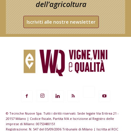
dell’agricoltura
Iscriviti alle nostre newsletter
© Tecniche Nuove Spa. Tutti i diritti riservati. Sede legale Via Eritrea 21 -
20157 Milano | Codice fiscale, Partita IVA e Iscrizione al Registro delle
imprese di Milano: 00753480151
Registrazione: N. 547 del 05/09/2006 Tribunale di Milano | Iscritta al ROC