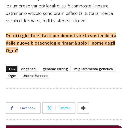
le numerose varietà locali di cui è composto il nostro
patrimonio viticolo sono ora in difficoltà: tutta la ricerca
rischia di fermarsi, o di trasferirsi altrove.
Di tutti gli sforzi fatti per dimostrare la sostenibilità
delle nuove biotecnologie rimarrà solo il nome degli
Ogm?
TAG
cisgenesi
genome editing
miglioramento genetico
Ogm
Unione Europea
Facebook
Twitter