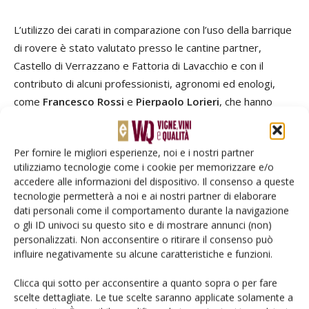
L’utilizzo dei carati in comparazione con l’uso della barrique
di rovere è stato valutato presso le cantine partner,
Castello di Verrazzano e Fattoria di Lavacchio e con il
contributo di alcuni professionisti, agronomi ed enologi,
come
Francesco Rossi
e
Pierpaolo Lorieri
, che hanno
condotto le loro esperienze anche in realtà enologiche
diverse, rispettivamente la Maremma e i Colli del Candia.
Per fornire le migliori esperienze, noi e i nostri partner
utilizziamo tecnologie come i cookie per memorizzare e/o
La qualità dei vini affinati nei legni
accedere alle informazioni del dispositivo. Il consenso a queste
tecnologie permetterà a noi e ai nostri partner di elaborare
locali
dati personali come il comportamento durante la navigazione
o gli ID univoci su questo sito e di mostrare annunci (non)
personalizzati. Non acconsentire o ritirare il consenso può
La qualità dei vini affinati nel legno di castagno è stata
influire negativamente su alcune caratteristiche e funzioni.
valutata con la collaborazione di
Monica Picchi del DAGRI
Università di Firenze
, attraverso un metodo descrittivo
Clicca qui sotto per acconsentire a quanto sopra o per fare
semplificato, denominato Nappingâ, che fornisce
scelte dettagliate. Le tue scelte saranno applicate solamente a