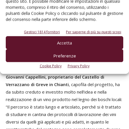
questo sito. È possibile modificare le impostazioni in qualsiasi
informazioni su come i prodotti esaminati vengono
momento, compreso il ritiro del consenso, utilizzando i
percepiti in termini di differenze e similitudini. I risultati
pulsanti della Cookie Policy o cliccando sul pulsante di gestione
forniscono delle prime informazioni di carattere qualitativo,
del consenso nella parte inferiore dello schermo.
ha spiegato la ricercatrice, ed è possibile osservare che le
differenze tra i vini maturati in rovere e in castagno sono
Gestisci 1814 fornitori
Per saperne di più su questi scopi
percepibili, sia a livello olfattivo che gustativo e tattile, ed
Accetta
essendo i secondi descritti con termini riconducibili ad una
maggiore astringenza, si suggerisce un ulteriore
Preferenze
approfondimento di tipo enologico.
Cookie Policy
Privacy Policy
Giovanni Cappellini, proprietario del Castello di
Verrazzano di Greve in Chianti
, capofila del progetto, ha
da subito creduto e investito molto nell’idea e nella
realizzazione di un vino prodotto nel legno dei boschi locali:
“Il percorso è stato lungo e articolato, perché si è trattato
di studiare in cantina dei protocolli di lavorazione dei vini
diversi da quelli già applicati e più adatti, in quanto le