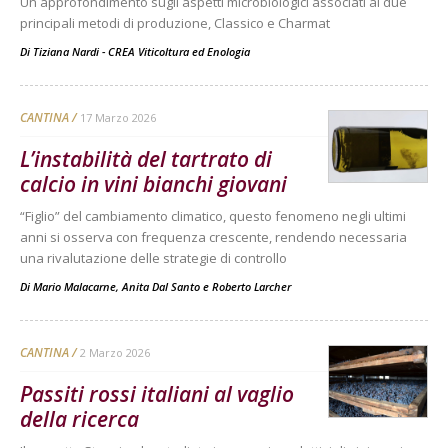
Un approfondimento sugli aspetti microbiologici associati ai due
principali metodi di produzione, Classico e Charmat
Di
Tiziana Nardi - CREA Viticoltura ed Enologia
CANTINA
17 Marzo 2026
L’instabilità del tartrato di
calcio in vini bianchi giovani
“Figlio” del cambiamento climatico, questo fenomeno negli ultimi
anni si osserva con frequenza crescente, rendendo necessaria
una rivalutazione delle strategie di controllo
Di
Mario Malacarne
,
Anita Dal Santo
e
Roberto Larcher
CANTINA
2 Marzo 2026
Passiti rossi italiani al vaglio
della ricerca