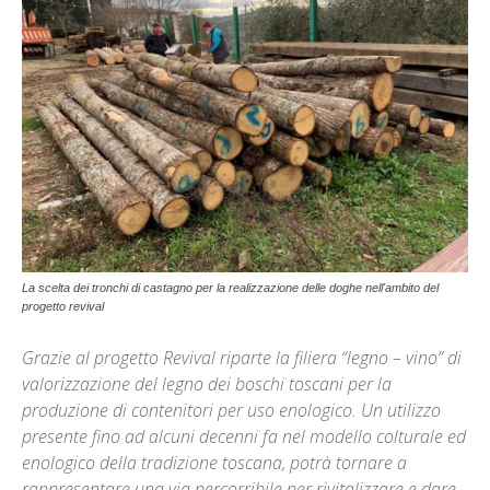
La scelta dei tronchi di castagno per la realizzazione delle doghe nell'ambito del
progetto revival
Grazie al progetto Revival riparte la filiera “legno – vino” di
valorizzazione del legno dei boschi toscani per la
produzione di contenitori per uso enologico. Un utilizzo
presente fino ad alcuni decenni fa nel modello colturale ed
enologico della tradizione toscana, potrà tornare a
rappresentare una via percorribile per rivitalizzare e dare