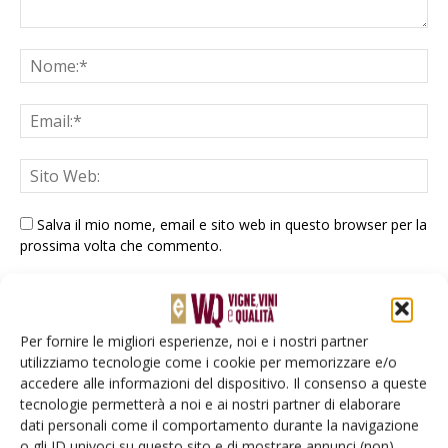
Salva il mio nome, email e sito web in questo browser per la
prossima volta che commento.
Per fornire le migliori esperienze, noi e i nostri partner
utilizziamo tecnologie come i cookie per memorizzare e/o
accedere alle informazioni del dispositivo. Il consenso a queste
tecnologie permetterà a noi e ai nostri partner di elaborare
E-magazine
dati personali come il comportamento durante la navigazione
Tecniche, prodotti e servizi dalle aziende
o gli ID univoci su questo sito e di mostrare annunci (non)