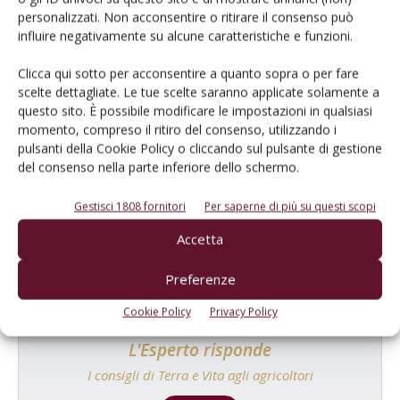
personalizzati. Non acconsentire o ritirare il consenso può
influire negativamente su alcune caratteristiche e funzioni.
Clicca qui sotto per acconsentire a quanto sopra o per fare
scelte dettagliate. Le tue scelte saranno applicate solamente a
questo sito. È possibile modificare le impostazioni in qualsiasi
momento, compreso il ritiro del consenso, utilizzando i
pulsanti della Cookie Policy o cliccando sul pulsante di gestione
Catalogo Aziende e Prodotti
del consenso nella parte inferiore dello schermo.
Un modo semplice per cercare un'azienda o un
Gestisci 1808 fornitori
Per saperne di più su questi scopi
prodotto!
Accetta
Cerca adesso
Preferenze
Cookie Policy
Privacy Policy
L'Esperto risponde
I consigli di Terra e Vita agli agricoltori