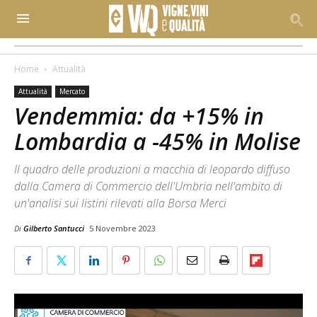
Home
Attualità
Attualità
Mercato
Vendemmia: da +15% in
Lombardia a -45% in Molise
Il quadro delle produzioni a macchia di leopardo diffuso
dalla Camera di Commercio dell'Umbria nell'ambito di
un'analisi sui listini rilevati alla Borsa Merci
Di
Gilberto Santucci
5 Novembre 2023