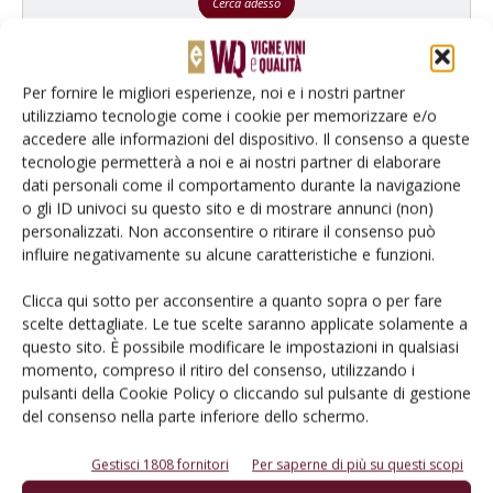
Cerca adesso
Per fornire le migliori esperienze, noi e i nostri partner
utilizziamo tecnologie come i cookie per memorizzare e/o
accedere alle informazioni del dispositivo. Il consenso a queste
tecnologie permetterà a noi e ai nostri partner di elaborare
dati personali come il comportamento durante la navigazione
o gli ID univoci su questo sito e di mostrare annunci (non)
personalizzati. Non acconsentire o ritirare il consenso può
influire negativamente su alcune caratteristiche e funzioni.
Clicca qui sotto per acconsentire a quanto sopra o per fare
Rimani aggiornato sul mondo
scelte dettagliate. Le tue scelte saranno applicate solamente a
dell’agricoltura
questo sito. È possibile modificare le impostazioni in qualsiasi
momento, compreso il ritiro del consenso, utilizzando i
pulsanti della Cookie Policy o cliccando sul pulsante di gestione
del consenso nella parte inferiore dello schermo.
Iscriviti alle nostre newsletter
Gestisci 1808 fornitori
Per saperne di più su questi scopi