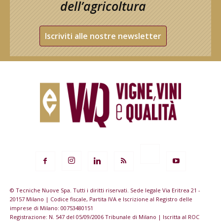
dell’agricoltura
Iscriviti alle nostre newsletter
© Tecniche Nuove Spa. Tutti i diritti riservati. Sede legale Via Eritrea 21 -
20157 Milano | Codice fiscale, Partita IVA e Iscrizione al Registro delle
imprese di Milano: 00753480151
Registrazione: N. 547 del 05/09/2006 Tribunale di Milano | Iscritta al ROC