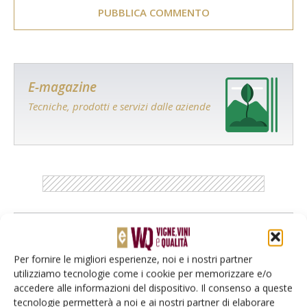
E-magazine
Tecniche, prodotti e servizi dalle aziende
Catalogo Aziende e Prodotti
Un modo semplice per cercare un'azienda o un
Per fornire le migliori esperienze, noi e i nostri partner
prodotto!
utilizziamo tecnologie come i cookie per memorizzare e/o
accedere alle informazioni del dispositivo. Il consenso a queste
Cerca adesso
tecnologie permetterà a noi e ai nostri partner di elaborare