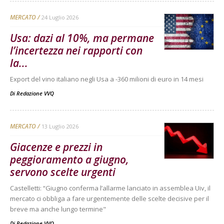
MERCATO
24 Luglio 2026
Usa: dazi al 10%, ma permane
l’incertezza nei rapporti con
la...
Export del vino italiano negli Usa a -360 milioni di euro in 14 mesi
Di
Redazione VVQ
MERCATO
13 Luglio 2026
Giacenze e prezzi in
peggioramento a giugno,
servono scelte urgenti
Castelletti: “Giugno conferma l’allarme lanciato in assemblea Uiv, il
mercato ci obbliga a fare urgentemente delle scelte decisive per il
breve ma anche lungo termine"
Di
Redazione VVQ