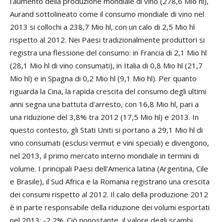
l'aumento della produzione mondiale di vino (278,6 Mio hl),
Aurand sottolineato come il consumo mondiale di vino nel
2013 si collochi a 238,7 Mio hl, con un calo di 2,5 Mio hl
rispetto al 2012. Nei Paesi tradizionalmente produttori si
registra una flessione del consumo: in Francia di 2,1 Mio hl
(28,1 Mio hl di vino consumati), in Italia di 0,8 Mio hl (21,7
Mio hl) e in Spagna di 0,2 Mio hl (9,1 Mio hl). Per quanto
riguarda la Cina, la rapida crescita del consumo degli ultimi
anni segna una battuta d'arresto, con 16,8 Mio hl, pari a
una riduzione del 3,8% tra 2012 (17,5 Mio hl) e 2013. In
questo contesto, gli Stati Uniti si portano a 29,1 Mio hl di
vino consumati (esclusi vermut e vini speciali) e divengono,
nel 2013, il primo mercato interno mondiale in termini di
volume. I principali Paesi dell'America latina (Argentina, Cile
e Brasile), il Sud Africa e la Romania registrano una crescita
dei consumi rispetto al 2012. Il calo della produzione 2012
è in parte responsabile della riduzione dei volumi esportati
nel 2013: -2,2%. Ciò nonostante, il valore degli scambi