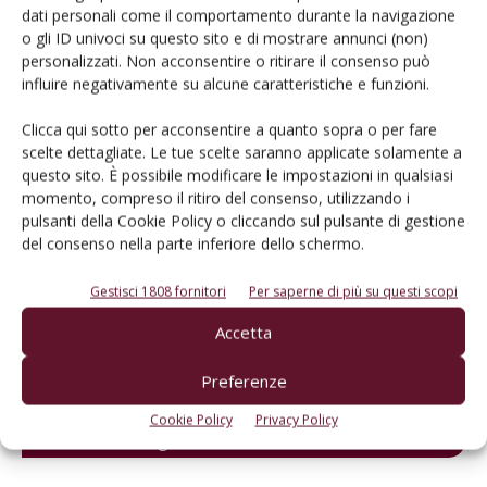
dati personali come il comportamento durante la navigazione
o gli ID univoci su questo sito e di mostrare annunci (non)
personalizzati. Non acconsentire o ritirare il consenso può
influire negativamente su alcune caratteristiche e funzioni.
L'Esperto risponde
Clicca qui sotto per acconsentire a quanto sopra o per fare
I consigli di Terra e Vita agli agricoltori
scelte dettagliate. Le tue scelte saranno applicate solamente a
questo sito. È possibile modificare le impostazioni in qualsiasi
Cerca adesso
momento, compreso il ritiro del consenso, utilizzando i
pulsanti della Cookie Policy o cliccando sul pulsante di gestione
del consenso nella parte inferiore dello schermo.
Gestisci 1808 fornitori
Per saperne di più su questi scopi
Accetta
Preferenze
Cookie Policy
Privacy Policy
Dalla stessa categoria