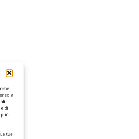
 come i
senso a
ali
e di
o può
 Le tue