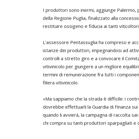
I produttori sono inermi, aggiunge Palermo,
della Regione Puglia, finalizzato alla conces
restituire ossigeno e fiducia ai tanti viticoltor
L’assessore Pentassuglia ha compreso e acco
istanze dei produttori, impegnandosi ad atti
controlli a stretto giro e a convocare il Comit
vitivinicolo per giungere a un migliore equilibri
termini di remunerazione fra tutti i component
filiera vitivinicolo.
«Ma sappiamo che la strada è difficile: i contro
dovrebbe effettuarli la Guardia di Finanza su
quando li avvierà, la campagna di raccolta sarà
chi compra su tanti produttori sparpagliati e di