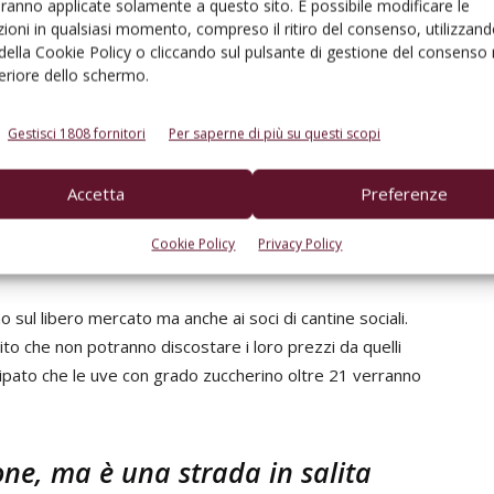
aranno applicate solamente a questo sito. È possibile modificare le
ioni in qualsiasi momento, compreso il ritiro del consenso, utilizzand
 della Cookie Policy o cliccando sul pulsante di gestione del consenso 
feriore dello schermo.
di chiudere
Gestisci 1808 fornitori
Per saperne di più su questi scopi
è schizzato da 0,40 €/l nel 2021 a ben 1,60 €/l. Un
 retribuzione e contribuzione». «A queste condizioni
Accetta
Preferenze
attività, poiché, oltre agli aumenti dei costi di produzione,
vi, che oltre a essere ingiustificabili, appaiono anche
Cookie Policy
Privacy Policy
o«.
no sul libero mercato ma anche ai soci di cantine sociali.
rito che non potranno discostare i loro prezzi da quelli
icipato che le uve con grado zuccherino oltre 21 verranno
ione, ma è una strada in salita