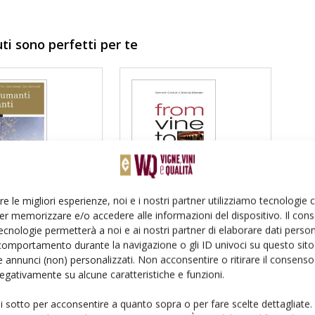
uti sono perfetti per te
re le migliori esperienze, noi e i nostri partner utilizziamo tecnologie
Libro
er memorizzare e/o accedere alle informazioni del dispositivo. Il con
From vine to wine
pumanti e
ecnologie permetterà a noi e ai nostri partner di elaborare dati person
comportamento durante la navigazione o gli ID univoci su questo sito 
ti
 annunci (non) personalizzati. Non acconsentire o ritirare il consens
€
25.65
€
 negativamente su alcune caratteristiche e funzioni.
38.50
€
27.00
€
ole
Edagricole
ui sotto per acconsentire a quanto sopra o per fare scelte dettagliate.