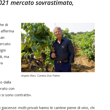
021 mercato sovrastimato,
he di
e, afferma
San
mercato
igni
li, ma
va
Angelo Maci, Cantina Due Palme
o dalla
erato con
si sono contratti».
giacenze: molti privati hanno le cantine piene di vino, chi