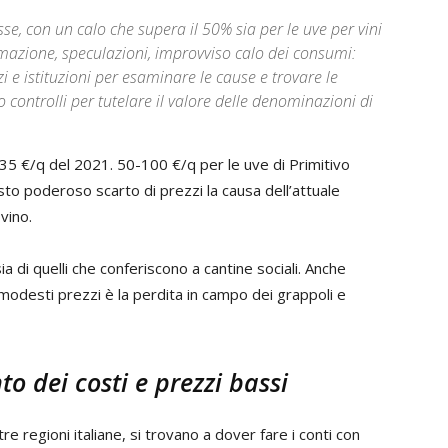
se, con un calo che supera il 50% sia per le uve per vini
mazione, speculazioni, improvviso calo dei consumi:
 e istituzioni per esaminare le cause e trovare le
controlli per tutelare il valore delle denominazioni di
-35 €/q del 2021. 50-100 €/q per le uve di Primitivo
to poderoso scarto di prezzi la causa dell’attuale
vino.
a di quelli che conferiscono a cantine sociali. Anche
i modesti prezzi è la perdita in campo dei grappoli e
to dei costi e prezzi bassi
altre regioni italiane, si trovano a dover fare i conti con