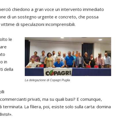
 perciò chiedono a gran voce un intervento immediato
sione di un sostegno urgente e concreto, che possa
i vittime di speculazioni incomprensibili.
lto le
vare
ato
o in
i della
La delegazione di Copagri Puglia
lli
i commercianti privati, ma su quali basi? E comunque,
 terminata. La filiera, poi, esiste solo sulla carta: domina
visi!».