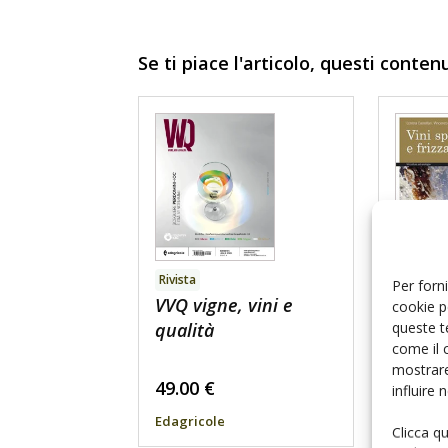
Se ti piace l'articolo, questi conten
Rivista
Per forni
Libro
VVQ vigne, vini e
cookie p
Vini s
queste t
qualità
come il 
frizzan
mostrare
49.00
€
36.58
influire
Edagricole
Edagric
Clicca q