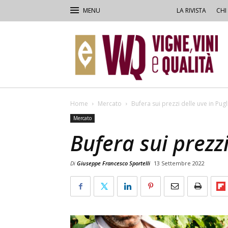
LA RIVISTA
CHI
VVQ
–
Vigne,
Vini
&
Qualità
Home
Mercato
Bufera sui prezzi delle uve in Pugl
Mercato
Bufera sui prezzi
Di
Giuseppe Francesco Sportelli
13 Settembre 2022