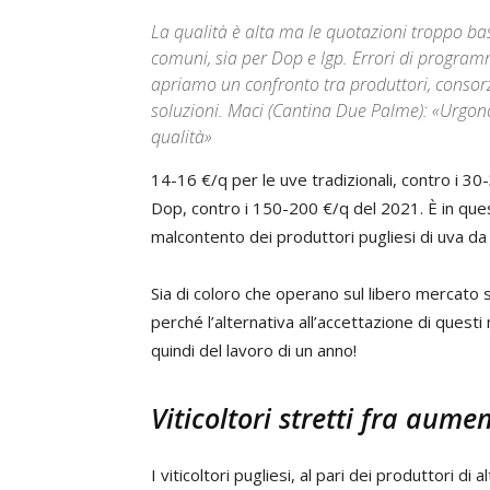
La qualità è alta ma le quotazioni troppo bas
comuni, sia per Dop e Igp. Errori di program
apriamo un confronto tra produttori, consorzi
soluzioni. Maci (Cantina Due Palme): «Urgono 
qualità»
14-16 €/q per le uve tradizionali, contro i 30
Dop, contro i 150-200 €/q del 2021. È in ques
malcontento dei produttori pugliesi di uva da 
Sia di coloro che operano sul libero mercato si
perché l’alternativa all’accettazione di quest
quindi del lavoro di un anno!
Viticoltori stretti fra aumen
I viticoltori pugliesi, al pari dei produttori di 