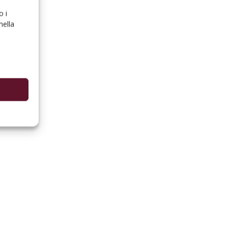
o i
nella