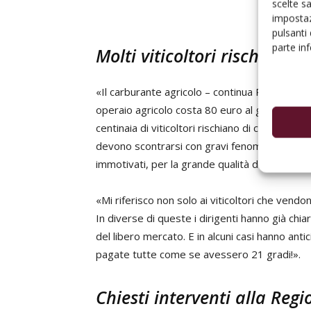
scelte s
impostaz
pulsanti
parte in
Molti viticoltori rischiano 
«Il carburante agricolo – continua Palermo - 
operaio agricolo costa 80 euro al giorno, fra
centinaia di viticoltori rischiano di chiudere l’
devono scontrarsi con gravi fenomeni speculati
immotivati, per la grande qualità del prodott
«Mi riferisco non solo ai viticoltori che vendo
In diverse di queste i dirigenti hanno già chia
del libero mercato. E in alcuni casi hanno ant
pagate tutte come se avessero 21 gradi!».
Chiesti interventi alla Reg