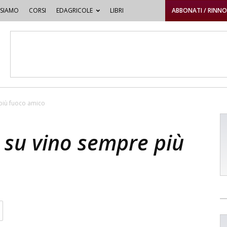
 SIAMO
CORSI
EDAGRICOLE
LIBRI
ABBONATI / RINN
 più fuoco amico
: su vino sempre più