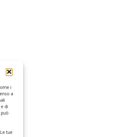
 come i
senso a
ali
e di
o può
 Le tue