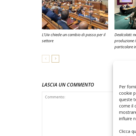
L’Uiv chiede un cambio di passo per il
Dealcolati: 
settore
produzione it
particolare i
LASCIA UN COMMENTO
Per forni
cookie p
queste t
come il 
mostrare
influire
Clicca q