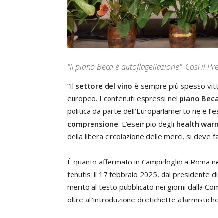
"Il piano Beca è autoflagellazione". Così il Pr
“Il
settore del vino
è sempre più spesso vitti
europeo. I contenuti espressi nel
piano Bec
politica da parte dell’Europarlamento ne è l’
comprensione
. L’esempio degli
health war
della libera circolazione delle merci, si deve f
È quanto affermato in Campidoglio a Roma nel 
tenutisi il 17 febbraio 2025, dal presidente di 
merito al testo pubblicato nei giorni dalla C
oltre all’introduzione di etichette allarmistiche