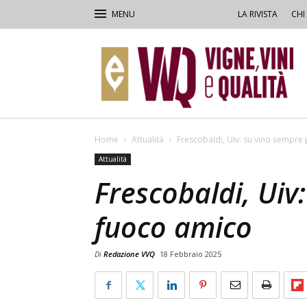
LA RIVISTA
CHI
VVQ
–
Vigne,
Vini
&
Qualità
Home
Attualità
Frescobaldi, Uiv: su vino sempre
Attualità
Frescobaldi, Uiv
fuoco amico
Di
Redazione VVQ
18 Febbraio 2025