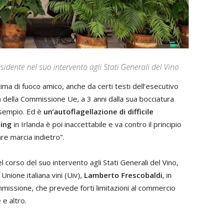
esidente nel suo intervento agli Stati Generali del Vino
ma di fuoco amico, anche da certi testi dell’esecutivo
a
della Commissione Ue, a 3 anni dalla sua bocciatura
esempio. Ed è
un’autoflagellazione di difficile
ning
in Irlanda è poi inaccettabile e va contro il principio
are marcia indietro”.
corso del suo intervento agli Stati Generali del Vino,
Unione italiana vini (Uiv),
Lamberto Frescobaldi
, in
ommissione, che prevede forti limitazioni al commercio
 e altro.