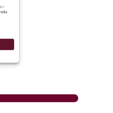
o i
nella