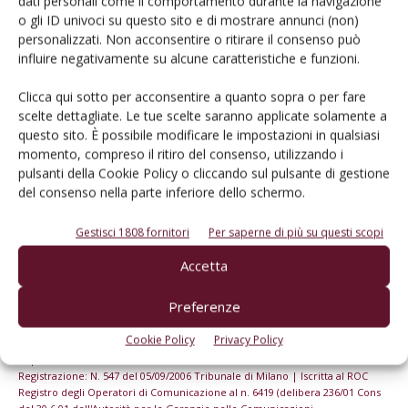
dati personali come il comportamento durante la navigazione
o gli ID univoci su questo sito e di mostrare annunci (non)
personalizzati. Non acconsentire o ritirare il consenso può
Iscriviti alle nostre newsletter
influire negativamente su alcune caratteristiche e funzioni.
Clicca qui sotto per acconsentire a quanto sopra o per fare
scelte dettagliate. Le tue scelte saranno applicate solamente a
questo sito. È possibile modificare le impostazioni in qualsiasi
momento, compreso il ritiro del consenso, utilizzando i
pulsanti della Cookie Policy o cliccando sul pulsante di gestione
del consenso nella parte inferiore dello schermo.
Gestisci 1808 fornitori
Per saperne di più su questi scopi
Accetta
Preferenze
© Tecniche Nuove Spa. Tutti i diritti riservati. Sede legale Via Eritrea 21 -
Cookie Policy
Privacy Policy
20157 Milano | Codice fiscale, Partita IVA e Iscrizione al Registro delle
imprese di Milano: 00753480151
Registrazione: N. 547 del 05/09/2006 Tribunale di Milano | Iscritta al ROC
Registro degli Operatori di Comunicazione al n. 6419 (delibera 236/01 Cons