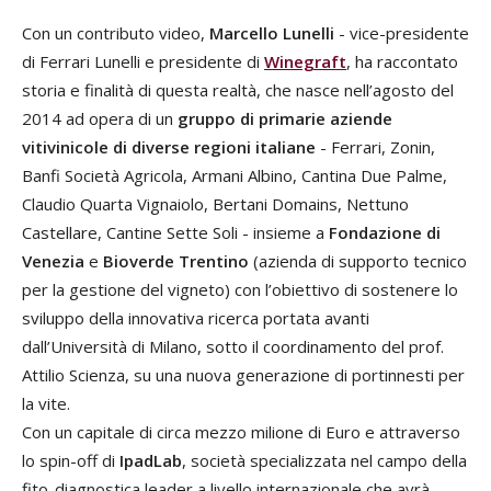
Con un contributo video,
Marcello Lunelli
- vice-presidente
di Ferrari Lunelli e presidente di
Winegraft
, ha raccontato
storia e finalità di questa realtà, che nasce nell’agosto del
2014 ad opera di un
gruppo di primarie aziende
vitivinicole di diverse regioni italiane
- Ferrari, Zonin,
Banfi Società Agricola, Armani Albino, Cantina Due Palme,
Claudio Quarta Vignaiolo, Bertani Domains, Nettuno
Castellare, Cantine Sette Soli - insieme a
Fondazione di
Venezia
e
Bioverde Trentino
(azienda di supporto tecnico
per la gestione del vigneto) con l’obiettivo di sostenere lo
sviluppo della innovativa ricerca portata avanti
dall’Università di Milano, sotto il coordinamento del prof.
Attilio Scienza, su una nuova generazione di portinnesti per
la vite.
Con un capitale di circa mezzo milione di Euro e attraverso
lo spin-off di
IpadLab
, società specializzata nel campo della
fito-diagnostica leader a livello internazionale che avrà