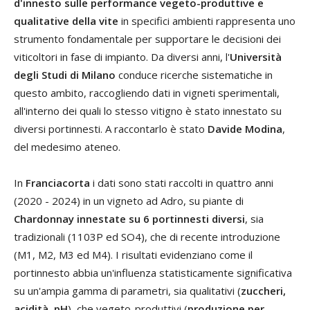
d'innesto sulle performance vegeto-produttive e
qualitative della vite
in specifici ambienti rappresenta uno
strumento fondamentale per supportare le decisioni dei
viticoltori in fase di impianto. Da diversi anni, l'
Università
degli Studi di Milano
conduce ricerche sistematiche in
questo ambito, raccogliendo dati in vigneti sperimentali,
all'interno dei quali lo stesso vitigno è stato innestato su
diversi portinnesti. A raccontarlo è stato
Davide Modina
,
del medesimo ateneo.
In
Franciacorta
i dati sono stati raccolti in quattro anni
(2020 - 2024) in un vigneto ad Adro, su piante di
Chardonnay innestate su 6 portinnesti diversi
, sia
tradizionali (1103P ed SO4), che di recente introduzione
(M1, M2, M3 ed M4). I risultati evidenziano come il
portinnesto abbia un'influenza statisticamente significativa
su un'ampia gamma di parametri, sia qualitativi (
zuccheri,
acidità, pH
), che vegeto-produttivi (
produzione per