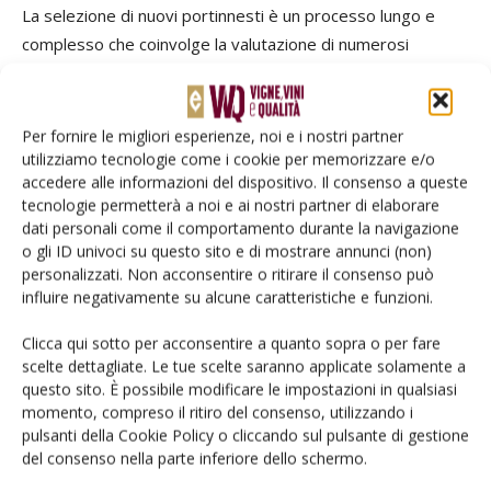
La selezione di nuovi portinnesti è un processo lungo e
complesso che coinvolge la valutazione di numerosi
caratteri desiderati, come la capacità di radicazione, la
resistenza a stress abiotici e biotici, e l'affinità con i diversi
vitigni. Il recente sviluppo di
tecniche avanzate di
Per fornire le migliori esperienze, noi e i nostri partner
phenotyping
e la
selezione assistita da marcatori
utilizziamo tecnologie come i cookie per memorizzare e/o
accedere alle informazioni del dispositivo. Il consenso a queste
genetici
consentiranno di individuare precocemente i
tecnologie permetterà a noi e ai nostri partner di elaborare
genotipi più promettenti e accelerare così i tempi richiesti
dati personali come il comportamento durante la navigazione
per la costituzione dei futuri portinnesti.
o gli ID univoci su questo sito e di mostrare annunci (non)
personalizzati. Non acconsentire o ritirare il consenso può
influire negativamente su alcune caratteristiche e funzioni.
PRESENTAZIONE DAVIDE BIANCHI
Clicca qui sotto per acconsentire a quanto sopra o per fare
GUARDA IL VIDEO DELL'EVENTO
scelte dettagliate. Le tue scelte saranno applicate solamente a
questo sito. È possibile modificare le impostazioni in qualsiasi
momento, compreso il ritiro del consenso, utilizzando i
pulsanti della Cookie Policy o cliccando sul pulsante di gestione
del consenso nella parte inferiore dello schermo.