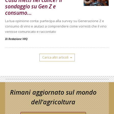
Cosa metti nel calice? Il
sondaggio su Gen Z e
consumo...
La tua opinione conta: partecipa alla survey su Generazione Z e
consumo di vino e aiutaci a comprendere come vorresti che il vino
venisse comunicato e raccontato
Di
Redazione VVQ
Carica altri articoli
Rimani aggiornato sul mondo
dell’agricoltura