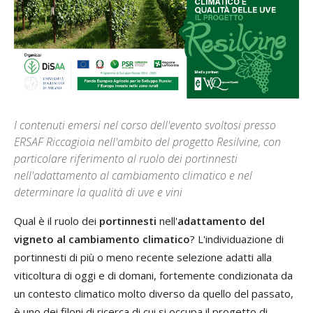
I contenuti emersi nel corso dell'evento svoltosi presso
ERSAF Riccagioia nell'ambito del progetto Resilvine, con
particolare riferimento al ruolo dei portinnesti
nell'adattamento al cambiamento climatico e nel
determinare la qualità di uve e vini
Qual è il ruolo dei
portinnesti
nell'
adattamento del
vigneto al cambiamento climatico
? L'individuazione di
portinnesti di più o meno recente selezione adatti alla
viticoltura di oggi e di domani, fortemente condizionata da
un contesto climatico molto diverso da quello del passato,
è uno dei filoni di ricerca di cui si occupa il progetto di