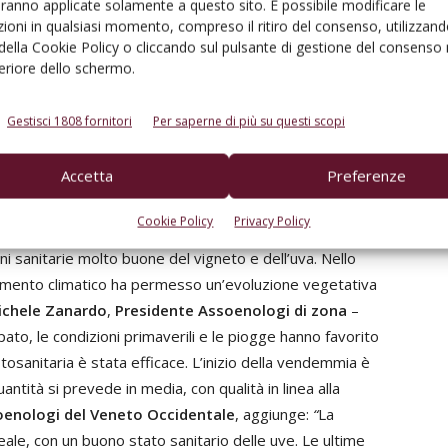
aranno applicate solamente a questo sito. È possibile modificare le
o stato sanitario è in netto miglioramento. I campioni di
ioni in qualsiasi momento, compreso il ritiro del consenso, utilizzand
 della Cookie Policy o cliccando sul pulsante di gestione del consenso 
pida e un buon contenuto acidico, soprattutto malico,
feriore dello schermo.
partirà in questi giorni, con le prime partite destinate
metà settembre. Quantitativamente, si prevede poco più
Gestisci 1808 fornitori
Per saperne di più su questi scopi
to la media storica; qualitativamente si auspicano punte
stra regione è apripista rispetto alle vinificazioni di
Accetta
Preferenze
solo sotto il cappello della DOC Delle Venezie
”.
Cookie Policy
Privacy Policy
 mostrato un trend complessivamente regolare, con un
i sanitarie molto buone del vigneto e dell’uva. Nello
ndamento climatico ha permesso un’evoluzione vegetativa
ichele Zanardo
,
Presidente Assoenologi di zona
–
o, le condizioni primaverili e le piogge hanno favorito
itosanitaria è stata efficace. L’inizio della vendemmia è
antità si prevede in media, con qualità in linea alla
oenologi del Veneto Occidentale
, aggiunge:
“
La
eale, con un buono stato sanitario delle uve. Le ultime