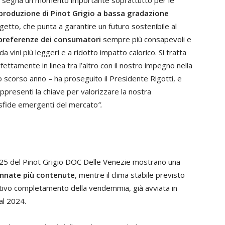
5 segna un momento importante soprattutto per le
 produzione di Pinot Grigio a bassa gradazione
etto, che punta a garantire un futuro sostenibile al
preferenze dei consumatori
sempre più consapevoli e
 da vini più leggeri e a ridotto impatto calorico. Si tratta
rfettamente in linea tra l’altro con il nostro impegno nella
 scorso anno – ha proseguito il Presidente Rigotti, e
ppresenti la chiave per valorizzare la nostra
 sfide emergenti del mercato
”.
5 del Pinot Grigio DOC Delle Venezie mostrano una
 annate più contenute
, mentre il clima stabile previsto
itivo completamento della vendemmia, già avviata in
al 2024.