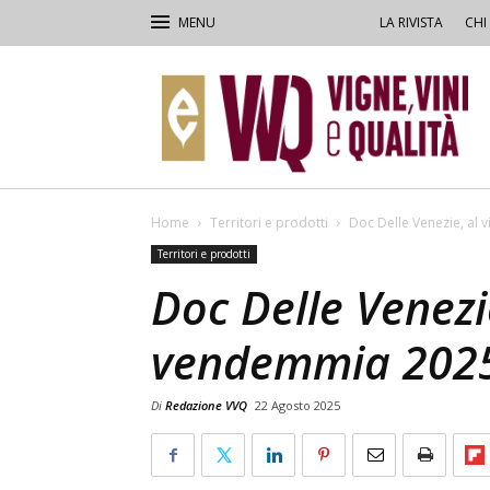
LA RIVISTA
CHI
VVQ
–
Vigne,
Vini
&
Qualità
Home
Territori e prodotti
Doc Delle Venezie, al 
Territori e prodotti
Doc Delle Venezie
vendemmia 202
Di
Redazione VVQ
22 Agosto 2025