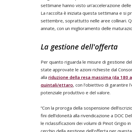
settimane hanno visto un’accelerazione delle f
La raccolta è iniziata questa settimana e si 
settembre, soprattutto nelle aree collinari. Qu
annate, con un miglioramento delle maturazion
La gestione dell'offerta
Per quanto riguarda le misure di gestione d
state approvate le azioni richieste dal Conso
alla
riduzione della resa massima (da 180 a 
quintali/ettaro
, con l’obiettivo di garantire 
potenziale produttivo e del valore.
“Con la proroga della sospensione dell’iscrizion
fini dell’idoneità alla rivendicazione a DOC D
le riclassificazioni dei volumi di Pinot Grigio 
cerchio della gestione dell’offerta per que