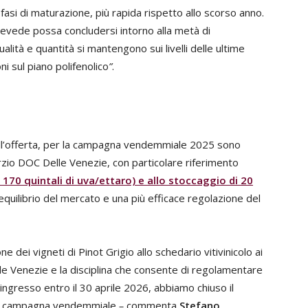
asi di maturazione, più rapida rispetto allo scorso anno.
prevede possa concludersi intorno alla metà di
alità e quantità si mantengono sui livelli delle ultime
i sul piano polifenolico
”
.
ell’offerta, per la campagna vendemmiale 2025 sono
rzio DOC Delle Venezie, con particolare riferimento
170 quintali di uva/ettaro) e allo stoccaggio di 20
l’equilibrio del mercato e una più efficace regolazione del
e dei vigneti di Pinot Grigio allo schedario vitivinicolo ai
elle Venezie e la disciplina che consente di regolamentare
in ingresso entro il 30 aprile 2026, abbiamo chiuso il
sta campagna vendemmiale
–
commenta
Stefano