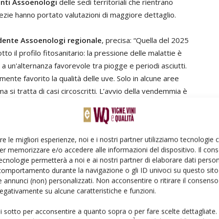
enti Assoenologi
delle sedi territoriali che rientrano
ezie hanno portato valutazioni di maggiore dettaglio.
dente Assoenologi regionale
, precisa: “Quella del 2025
otto il profilo fitosanitario: la pressione delle malattie è
a un'alternanza favorevole tra piogge e periodi asciutti.
mente favorito la qualità delle uve. Solo in alcune aree
ma si tratta di casi circoscritti. L’avvio della vendemmia è
na raccolta che in genere si completa in una decina di
ità in crescita rispetto al 2024 e un aumento produttivo
e vinificazioni a basso grado, il nostro territorio si sta
re le migliori esperienze, noi e i nostri partner utilizziamo tecnologie
ree sarà fisiologico ottenere gradazioni più contenute,
er memorizzare e/o accedere alle informazioni del dispositivo. Il con
ecnologie permetterà a noi e ai nostri partner di elaborare dati person
comportamento durante la navigazione o gli ID univoci su questo sito 
ente Assoenologi regionale
, commenta:
“
L’inverno
 annunci (non) personalizzati. Non acconsentire o ritirare il consens
 negativamente su alcune caratteristiche e funzioni.
, senza gelate tardive, e le piogge regolari in primavera
azione limitando peronospora e oidio. Le precipitazioni
ui sotto per acconsentire a quanto sopra o per fare scelte dettagliate.
ualche apprensione per la botrite nei grappoli compatti,