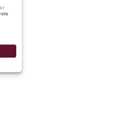
o i
nella