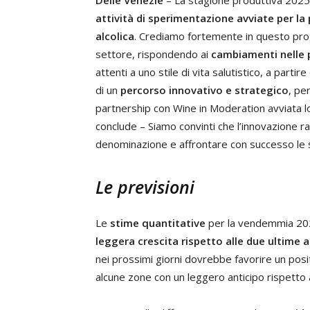
Delle Venezie
– La stagione produttiva 202
attività di sperimentazione avviate per la
alcolica
. Crediamo fortemente in questo prog
settore, rispondendo ai
cambiamenti nelle 
attenti a uno stile di vita salutistico, a partire
di un
percorso innovativo e strategico
, pe
partnership con Wine in Moderation avviata lo
conclude – Siamo convinti che l’innovazione ra
denominazione e affrontare con successo le
Le previsioni
Le
stime quantitative
per la vendemmia 202
leggera crescita rispetto alle due ultime
nei prossimi giorni dovrebbe favorire un pos
alcune zone con un leggero anticipo rispetto 