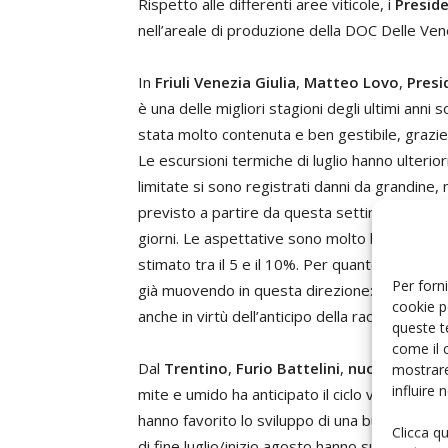
Rispetto alle differenti aree viticole, i
Presid
nell’areale di produzione della DOC Delle Ven
In
Friuli Venezia Giulia
,
Matteo Lovo
,
Presi
è una delle migliori stagioni degli ultimi anni s
stata molto contenuta e ben gestibile, grazie 
Le escursioni termiche di luglio hanno ulterior
limitate si sono registrati danni da grandine, 
previsto a partire da questa settimana, con u
giorni. Le aspettative sono molto buone: qual
stimato tra il 5 e il 10%. Per quanto riguarda l
Per forni
già muovendo in questa direzione: in alcune a
cookie p
anche in virtù dell’anticipo della raccolta
”.
queste t
come il 
Dal
Trentino
,
Furio Battelini
,
nuovo Presid
mostrare
influire
mite e umido ha anticipato il ciclo vegetativo
hanno favorito lo sviluppo di una buona veget
Clicca q
di fine luglio/inizio agosto hanno suscitato q