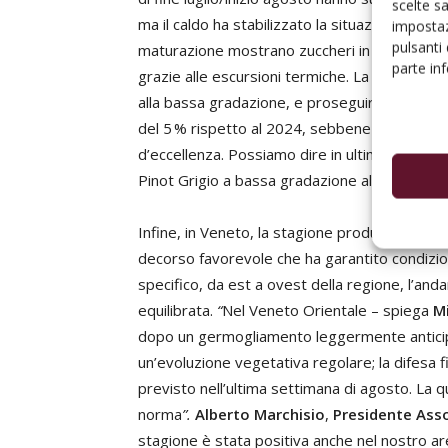
scelte s
ma il caldo ha stabilizzato la situazione: ora l
impostaz
pulsanti
maturazione mostrano zuccheri in crescita ra
parte in
grazie alle escursioni termiche. La vendemmia 
alla bassa gradazione, e proseguirà fino a 
del 5 % rispetto al 2024, sebbene ancora sot
d’eccellenza. Possiamo dire in ultimo che la no
Pinot Grigio a bassa gradazione alcolica, non 
Infine, in Veneto, la stagione produttiva ha
decorso favorevole che ha garantito condizion
specifico, da est a ovest della regione, l’a
equilibrata.
“
Nel Veneto Orientale – spiega
M
dopo un germogliamento leggermente anticipat
un’evoluzione vegetativa regolare; la difesa f
previsto nell’ultima settimana di agosto. La qu
norma
”.
Alberto Marchisio
,
Presidente Ass
stagione è stata positiva anche nel nostro ar