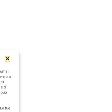
 come i
senso a
ali
e di
o può
 Le tue