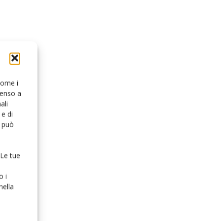
 come i
senso a
ali
e di
o può
 Le tue
o i
nella