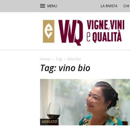
LA RIVISTA
CHI
VVQ
–
Vigne,
Vini
&
Qualità
Home
Tag
Vino bio
Tag: vino bio
MERCATO