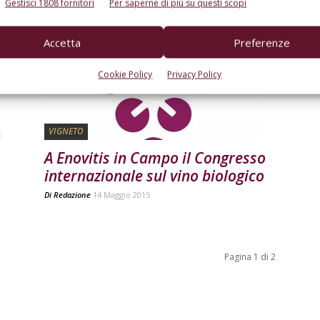
Gestisci 1808 fornitori
Per saperne di più su questi scopi
Accetta
Preferenze
Cookie Policy
Privacy Policy
VIGNETO
A Enovitis in Campo il Congresso
internazionale sul vino biologico
Di
Redazione
14 Maggio 2015
Pagina 1 di 2