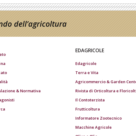
do dell’agricoltura
EDAGRICOLE
eto
ina
Edagricole
ato
Terra e Vita
alità
Agricommercio & Garden Cent
slazione & Normativa
Rivista di Orticoltura e Floricol
agonisti
Il Contoterzista
rca
Frutticoltura
Informatore Zootecnico
Macchine Agricole