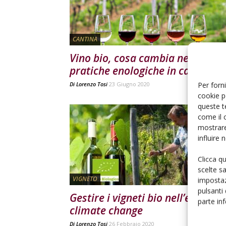
CANTINA
Vino bio, cosa cambia nelle
pratiche enologiche in cantina
Per forni
Di
Lorenzo Tosi
23 Giugno 2020
cookie p
queste t
come il 
mostrare
influire
Clicca q
scelte s
VIGNETO
impostaz
pulsanti
Gestire i vigneti bio nell’era del
parte in
climate change
Di
Lorenzo Tosi
26 Febbraio 2020