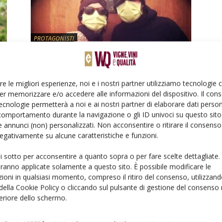
PROTAGONISTI
Fase2, le misure per il rilancio
penalizzano i vignaioli
re le migliori esperienze, noi e i nostri partner utilizziamo tecnologie
Di
Massimiliano Rella
e
Lorenzo Tosi
25 Maggio 2020
er memorizzare e/o accedere alle informazioni del dispositivo. Il con
ecnologie permetterà a noi e ai nostri partner di elaborare dati person
comportamento durante la navigazione o gli ID univoci su questo sito 
 annunci (non) personalizzati. Non acconsentire o ritirare il consens
 negativamente su alcune caratteristiche e funzioni.
ui sotto per acconsentire a quanto sopra o per fare scelte dettagliate.
aranno applicate solamente a questo sito. È possibile modificare le
NORMATIVA
ioni in qualsiasi momento, compreso il ritiro del consenso, utilizzand
 della Cookie Policy o cliccando sul pulsante di gestione del consenso 
Pubblicato il DM che disciplina il
feriore dello schermo.
vino bio
Di
Stefano Sequino
2 Luglio 2018