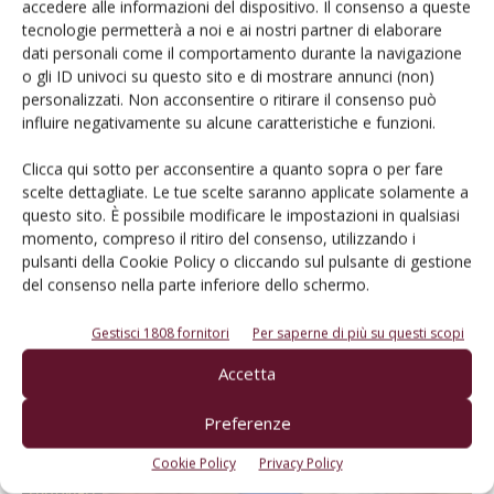
accedere alle informazioni del dispositivo. Il consenso a queste
tecnologie permetterà a noi e ai nostri partner di elaborare
dati personali come il comportamento durante la navigazione
o gli ID univoci su questo sito e di mostrare annunci (non)
personalizzati. Non acconsentire o ritirare il consenso può
influire negativamente su alcune caratteristiche e funzioni.
MERCATO
Clicca qui sotto per acconsentire a quanto sopra o per fare
Un forte no all’ipotesi di un taglio ai fondi
scelte dettagliate. Le tue scelte saranno applicate solamente a
europei per...
questo sito. È possibile modificare le impostazioni in qualsiasi
momento, compreso il ritiro del consenso, utilizzando i
Di
Lorenzo Tosi
19 Febbraio 2019
pulsanti della Cookie Policy o cliccando sul pulsante di gestione
del consenso nella parte inferiore dello schermo.
Gestisci 1808 fornitori
Per saperne di più su questi scopi
Accetta
Preferenze
Cookie Policy
Privacy Policy
EDITORIALI