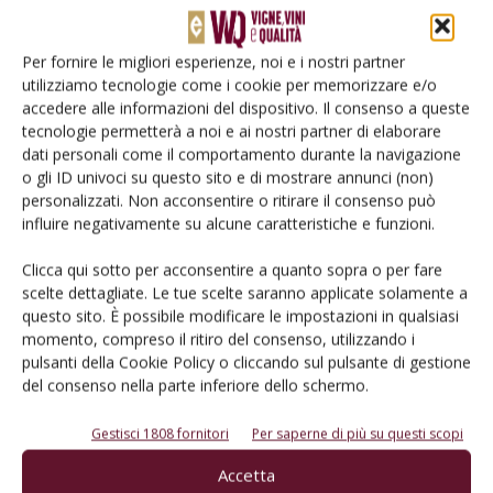
Per fornire le migliori esperienze, noi e i nostri partner
utilizziamo tecnologie come i cookie per memorizzare e/o
accedere alle informazioni del dispositivo. Il consenso a queste
tecnologie permetterà a noi e ai nostri partner di elaborare
dati personali come il comportamento durante la navigazione
o gli ID univoci su questo sito e di mostrare annunci (non)
personalizzati. Non acconsentire o ritirare il consenso può
influire negativamente su alcune caratteristiche e funzioni.
ATTUALITÀ
Zero aiuti per il vino da Bruxelles.
Clicca qui sotto per acconsentire a quanto sopra o per fare
scelte dettagliate. Le tue scelte saranno applicate solamente a
«Spremete il Piano nazionale...
questo sito. È possibile modificare le impostazioni in qualsiasi
Di
Lorenzo Tosi
23 Aprile 2020
momento, compreso il ritiro del consenso, utilizzando i
pulsanti della Cookie Policy o cliccando sul pulsante di gestione
del consenso nella parte inferiore dello schermo.
Gestisci 1808 fornitori
Per saperne di più su questi scopi
Accetta