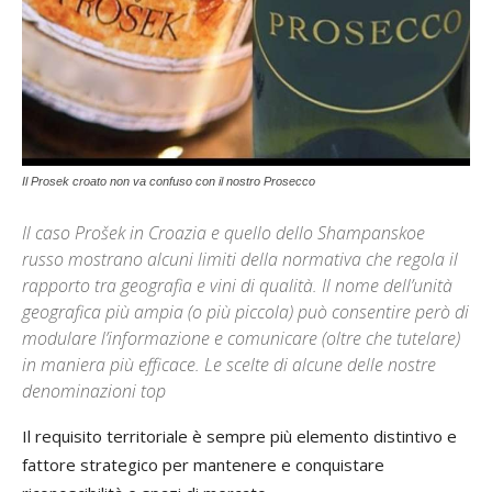
Il Prosek croato non va confuso con il nostro Prosecco
Il caso Prošek in Croazia e quello dello Shampanskoe
russo mostrano alcuni limiti della normativa che regola il
rapporto tra geografia e vini di qualità. Il nome dell’unità
geografica più ampia (o più piccola) può consentire però di
modulare l’informazione e comunicare (oltre che tutelare)
in maniera più efficace. Le scelte di alcune delle nostre
denominazioni top
Il requisito territoriale è sempre più elemento distintivo e
fattore strategico per mantenere e conquistare