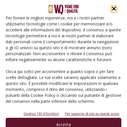
L’origine geografica degli spumanti
nella percezione del consumatore
Per fornire le migliori esperienze, noi e i nostri partner
utilizziamo tecnologie come i cookie per memorizzare e/o
Italian Wine Brands, positiva la
accedere alle informazioni del dispositivo. Il consenso a queste
semestrale 2023
tecnologie permetterà a noi e ai nostri partner di elaborare
dati personali come il comportamento durante la navigazione
o gli ID univoci su questo sito e di mostrare annunci (non)
personalizzati. Non acconsentire o ritirare il consenso può
influire negativamente su alcune caratteristiche e funzioni.
Clicca qui sotto per acconsentire a quanto sopra o per fare
LASCIA UN COMMENTO
scelte dettagliate. Le tue scelte saranno applicate solamente a
questo sito. È possibile modificare le impostazioni in qualsiasi
momento, compreso il ritiro del consenso, utilizzando i
pulsanti della Cookie Policy o cliccando sul pulsante di gestione
del consenso nella parte inferiore dello schermo.
Gestisci 1814 fornitori
Per saperne di più su questi scopi
Accetta