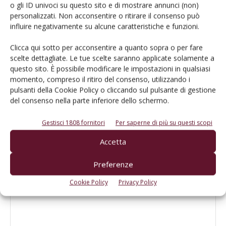
o gli ID univoci su questo sito e di mostrare annunci (non)
personalizzati. Non acconsentire o ritirare il consenso può
La UE sospende per un anno i dazi sui
influire negativamente su alcune caratteristiche e funzioni.
fertilizzanti azotati
Clicca qui sotto per acconsentire a quanto sopra o per fare
scelte dettagliate. Le tue scelte saranno applicate solamente a
questo sito. È possibile modificare le impostazioni in qualsiasi
Il ruolo strategico delle TEA per la UE
momento, compreso il ritiro del consenso, utilizzando i
pulsanti della Cookie Policy o cliccando sul pulsante di gestione
del consenso nella parte inferiore dello schermo.
Gestisci 1808 fornitori
Per saperne di più su questi scopi
Accetta
LASCIA UN COMMENTO
Preferenze
Cookie Policy
Privacy Policy