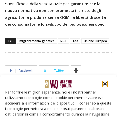
scientifiche e della società civile per
garantire che la
nuova normativa non comprometta il diritto degli
agricoltori a produrre senza OGM, la libertà di scelta
dei consumatori e lo sviluppo del biologico europeo
.
TAG
miglioramento genetico
NGT
Tea
Unione Europea
Facebook
Twitter
Articoli correlati
Per fornire le migliori esperienze, noi e i nostri partner
utilizziamo tecnologie come i cookie per memorizzare e/o
accedere alle informazioni del dispositivo. Il consenso a queste
Nuove evidenze sulla piramidazione di
tecnologie permetterà a noi e ai nostri partner di elaborare
geni nelle varietà resistenti
dati personali come il comportamento durante la navigazione