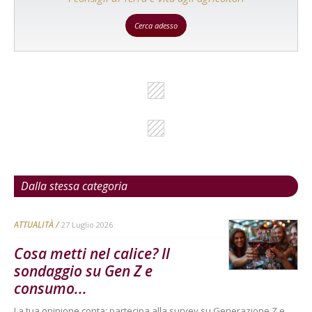
Cerca adesso
Dalla stessa categoria
ATTUALITÀ
27 Luglio 2026
Cosa metti nel calice? Il
sondaggio su Gen Z e
consumo...
La tua opinione conta: partecipa alla survey su Generazione Z e