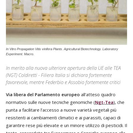
In Vitro Propagation Vitis vinifera Plants. Agricultural Biotechnology. Laboratory
Experiment. Macro.
In merito alla nuova ulteriore apertura della UE alle TEA
(NGT) Coldiretti - Filiera Italia si dichiara fortemente
favorevole, mentre Federbio e Assobio fortemente critici
Via libera del Parlamento europeo
all'atteso quadro
normativo sulle nuove tecniche genomiche (
Ngt-Tea
), che
punta a facilitare l’accesso a nuove varietà vegetali più
resistenti ai cambiamenti climatici e ai parassiti, capaci di
garantire rese più elevate e un minore utilizzo di pesticidi. Il
testo, concordato tra Eurocamera e Consiglio europeo alla