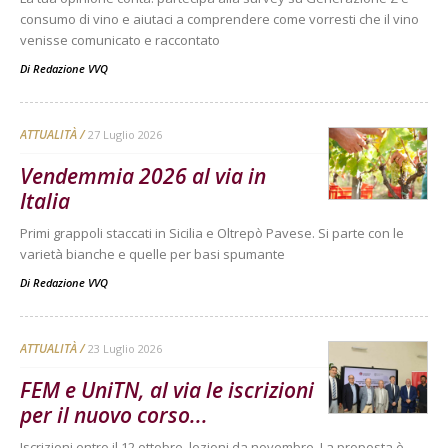
consumo di vino e aiutaci a comprendere come vorresti che il vino
venisse comunicato e raccontato
Di
Redazione VVQ
ATTUALITÀ
27 Luglio 2026
Vendemmia 2026 al via in
Italia
Primi grappoli staccati in Sicilia e Oltrepò Pavese. Si parte con le
varietà bianche e quelle per basi spumante
Di
Redazione VVQ
ATTUALITÀ
23 Luglio 2026
FEM e UniTN, al via le iscrizioni
per il nuovo corso...
Iscrizioni entro il 12 ottobre, lezioni da novembre. La proposta è