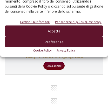
momento, compreso il ritiro del consenso, utilizzando i
Un modo semplice per cercare un'azienda o un
pulsanti della Cookie Policy o cliccando sul pulsante di gestione
del consenso nella parte inferiore dello schermo.
prodotto!
Cerca adesso
Gestisci 1808 fornitori
Per saperne di più su questi scopi
Accetta
Preferenze
L'Esperto risponde
Cookie Policy
Privacy Policy
I consigli di Terra e Vita agli agricoltori
Cerca adesso