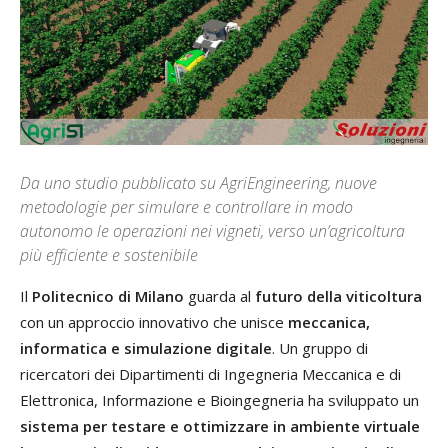
Da uno studio pubblicato su AgriEngineering, nuove
metodologie per simulare e controllare in modo
autonomo le operazioni nei vigneti, verso un’agricoltura
più efficiente e sostenibile
Il
Politecnico di Milano
guarda al
futuro della viticoltura
con un approccio innovativo che unisce
meccanica,
informatica e simulazione digitale
. Un gruppo di
ricercatori dei Dipartimenti di Ingegneria Meccanica e di
Elettronica, Informazione e Bioingegneria ha sviluppato un
sistema per testare e ottimizzare in ambiente virtuale