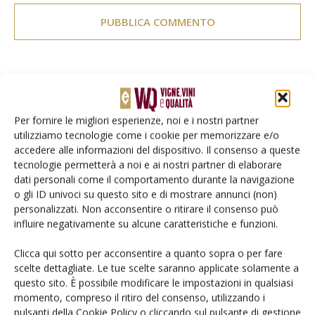
E-magazine
Tecniche, prodotti e servizi dalle aziende
Per fornire le migliori esperienze, noi e i nostri partner
utilizziamo tecnologie come i cookie per memorizzare e/o
accedere alle informazioni del dispositivo. Il consenso a queste
tecnologie permetterà a noi e ai nostri partner di elaborare
dati personali come il comportamento durante la navigazione
o gli ID univoci su questo sito e di mostrare annunci (non)
personalizzati. Non acconsentire o ritirare il consenso può
influire negativamente su alcune caratteristiche e funzioni.
Catalogo Aziende e Prodotti
Clicca qui sotto per acconsentire a quanto sopra o per fare
scelte dettagliate. Le tue scelte saranno applicate solamente a
Un modo semplice per cercare un'azienda o un
questo sito. È possibile modificare le impostazioni in qualsiasi
prodotto!
momento, compreso il ritiro del consenso, utilizzando i
pulsanti della Cookie Policy o cliccando sul pulsante di gestione