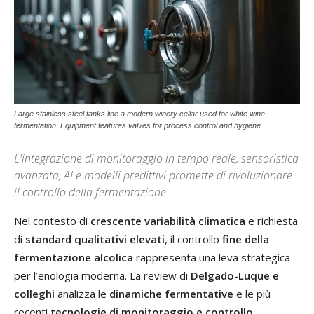
Large stainless steel tanks line a modern winery cellar used for white wine
fermentation. Equipment features valves for process control and hygiene.
L'integrazione di monitoraggio in tempo reale, sensoristica
avanzata, AI e modelli predittivi promette di rivoluzionare
il controllo della fermentazione
Nel contesto di
crescente variabilità climatica
e richiesta
di
standard qualitativi elevati
, il controllo
fine della
fermentazione alcolica
rappresenta una leva strategica
per l’enologia moderna. La review di
Delgado-Luque e
colleghi
analizza le
dinamiche fermentative
e le più
recenti
tecnologie di monitoraggio e controllo
,