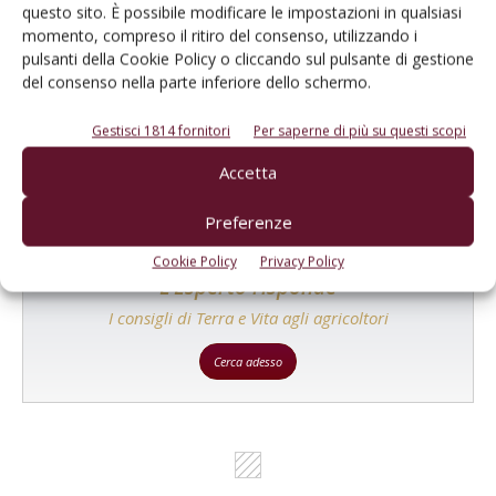
questo sito. È possibile modificare le impostazioni in qualsiasi
momento, compreso il ritiro del consenso, utilizzando i
Catalogo Aziende e Prodotti
pulsanti della Cookie Policy o cliccando sul pulsante di gestione
del consenso nella parte inferiore dello schermo.
Un modo semplice per cercare un'azienda o un
prodotto!
Gestisci 1814 fornitori
Per saperne di più su questi scopi
Cerca adesso
Accetta
Preferenze
Cookie Policy
Privacy Policy
L'Esperto risponde
I consigli di Terra e Vita agli agricoltori
Cerca adesso