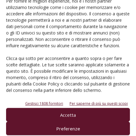
Per fornire le migliori esperienze, noi e i nostri partner
utilizziamo tecnologie come i cookie per memorizzare e/o
accedere alle informazioni del dispositivo. Il consenso a queste
tecnologie permetterà a noi e ai nostri partner di elaborare
dati personali come il comportamento durante la navigazione
o gli ID univoci su questo sito e di mostrare annunci (non)
personalizzati. Non acconsentire o ritirare il consenso può
influire negativamente su alcune caratteristiche e funzioni.
Clicca qui sotto per acconsentire a quanto sopra o per fare
ATTUALITÀ
scelte dettagliate. Le tue scelte saranno applicate solamente a
questo sito. È possibile modificare le impostazioni in qualsiasi
Seminari e Summer School sulla
momento, compreso il ritiro del consenso, utilizzando i
viticoltura mediterranea a Ragusa
pulsanti della Cookie Policy o cliccando sul pulsante di gestione
del consenso nella parte inferiore dello schermo.
Di
Redazione
6 Marzo 2013
Gestisci 1808 fornitori
Per saperne di più su questi scopi
Accetta
Preferenze