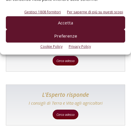
Gestisci 1808 fornitori
Per saperne di più su questi scopi
Accetta
Catalogo Aziende e Prodotti
Preferenze
Un modo semplice per cercare un'azienda o un
Cookie Policy
Privacy Policy
prodotto!
Cerca adesso
L'Esperto risponde
I consigli di Terra e Vita agli agricoltori
Cerca adesso