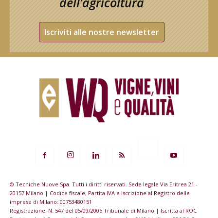
dell’agricoltura
Iscriviti alle nostre newsletter
© Tecniche Nuove Spa. Tutti i diritti riservati. Sede legale Via Eritrea 21 -
20157 Milano | Codice fiscale, Partita IVA e Iscrizione al Registro delle
imprese di Milano: 00753480151
Registrazione: N. 547 del 05/09/2006 Tribunale di Milano | Iscritta al ROC