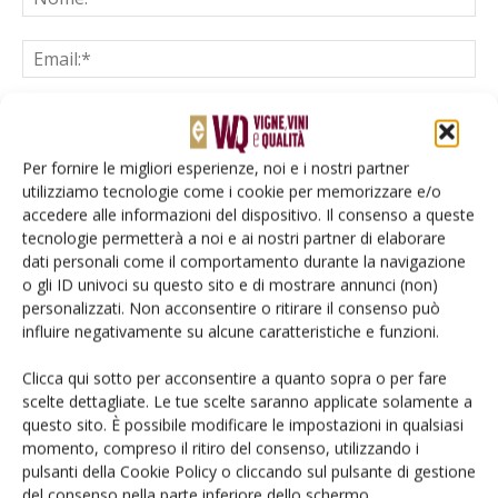
Per fornire le migliori esperienze, noi e i nostri partner
Salva il mio nome, email e sito web in questo browser per la
utilizziamo tecnologie come i cookie per memorizzare e/o
prossima volta che commento.
accedere alle informazioni del dispositivo. Il consenso a queste
tecnologie permetterà a noi e ai nostri partner di elaborare
dati personali come il comportamento durante la navigazione
o gli ID univoci su questo sito e di mostrare annunci (non)
personalizzati. Non acconsentire o ritirare il consenso può
influire negativamente su alcune caratteristiche e funzioni.
Clicca qui sotto per acconsentire a quanto sopra o per fare
E-magazine
scelte dettagliate. Le tue scelte saranno applicate solamente a
Tecniche, prodotti e servizi dalle aziende
questo sito. È possibile modificare le impostazioni in qualsiasi
momento, compreso il ritiro del consenso, utilizzando i
pulsanti della Cookie Policy o cliccando sul pulsante di gestione
del consenso nella parte inferiore dello schermo.