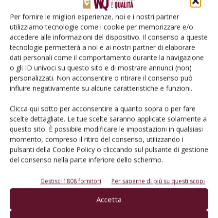
Per fornire le migliori esperienze, noi e i nostri partner
utilizziamo tecnologie come i cookie per memorizzare e/o
accedere alle informazioni del dispositivo. Il consenso a queste
tecnologie permetterà a noi e ai nostri partner di elaborare
E-magazine
dati personali come il comportamento durante la navigazione
Tecniche, prodotti e servizi dalle aziende
o gli ID univoci su questo sito e di mostrare annunci (non)
personalizzati. Non acconsentire o ritirare il consenso può
influire negativamente su alcune caratteristiche e funzioni.
Clicca qui sotto per acconsentire a quanto sopra o per fare
scelte dettagliate. Le tue scelte saranno applicate solamente a
questo sito. È possibile modificare le impostazioni in qualsiasi
momento, compreso il ritiro del consenso, utilizzando i
pulsanti della Cookie Policy o cliccando sul pulsante di gestione
Catalogo Aziende e Prodotti
del consenso nella parte inferiore dello schermo.
Un modo semplice per cercare un'azienda o un
Gestisci 1808 fornitori
Per saperne di più su questi scopi
prodotto!
Accetta
Cerca adesso