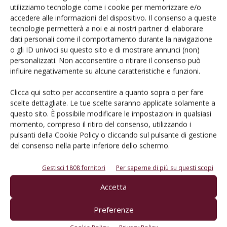
utilizziamo tecnologie come i cookie per memorizzare e/o
Cerca adesso
accedere alle informazioni del dispositivo. Il consenso a queste
tecnologie permetterà a noi e ai nostri partner di elaborare
dati personali come il comportamento durante la navigazione
o gli ID univoci su questo sito e di mostrare annunci (non)
personalizzati. Non acconsentire o ritirare il consenso può
influire negativamente su alcune caratteristiche e funzioni.
L'Esperto risponde
I consigli di Terra e Vita agli agricoltori
Clicca qui sotto per acconsentire a quanto sopra o per fare
scelte dettagliate. Le tue scelte saranno applicate solamente a
Cerca adesso
questo sito. È possibile modificare le impostazioni in qualsiasi
momento, compreso il ritiro del consenso, utilizzando i
pulsanti della Cookie Policy o cliccando sul pulsante di gestione
del consenso nella parte inferiore dello schermo.
Gestisci 1808 fornitori
Per saperne di più su questi scopi
Accetta
Preferenze
Dalla stessa categoria