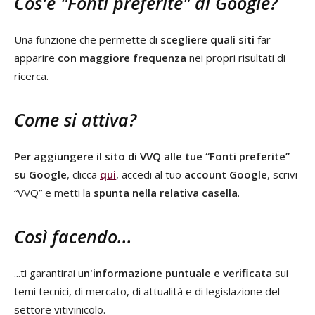
Cos'è "Fonti preferite" di Google?
Una funzione che permette di
scegliere quali siti
far
apparire
con maggiore frequenza
nei propri risultati di
ricerca.
Come si attiva?
Per aggiungere il sito di VVQ alle tue “Fonti preferite”
su Google
, clicca
qui
, accedi al tuo
account Google
, scrivi
“VVQ” e metti la
spunta nella relativa casella
.
Così facendo...
...ti garantirai u
n'informazione puntuale e verificata
sui
temi tecnici, di mercato, di attualità e di legislazione del
settore vitivinicolo.