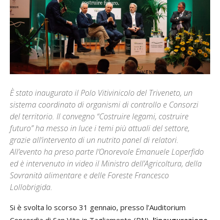
È stato inaugurato il Polo Vitivinicolo del Triveneto, un
sistema coordinato di organismi di controllo e Consorzi
del territorio. Il convegno “Costruire legami, costruire
futuro” ha messo in luce i temi più attuali del settore,
grazie all’intervento di un nutrito panel di relatori.
All’evento ha preso parte l’Onorevole Emanuele Loperfido
ed è intervenuto in video il Ministro dell’Agricoltura, della
Sovranità alimentare e delle Foreste Francesco
Lollobrigida.
Si è svolta lo scorso 31 gennaio, presso l’Auditorium