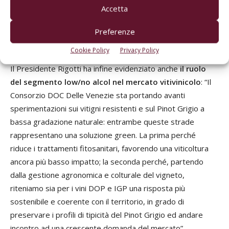
L’obiettivo sarebbe quello di riuscire a definire uno
Accetta
standard che, pur considerando i fabbisogni e le specificità
territoriali, possa contenere una base di requisiti e di
Preferenze
impegni comuni, validi ed applicabili a tutte le Regioni”.
Cookie Policy
Privacy Policy
Il Presidente Rigotti ha infine evidenziato anche
il ruolo
del segmento low/no alcol nel mercato vitivinicolo
: “Il
Consorzio DOC Delle Venezie sta portando avanti
sperimentazioni sui vitigni resistenti e sul Pinot Grigio a
bassa gradazione naturale: entrambe queste strade
rappresentano una soluzione green. La prima perché
riduce i trattamenti fitosanitari, favorendo una viticoltura
ancora più basso impatto; la seconda perché, partendo
dalla gestione agronomica e colturale del vigneto,
riteniamo sia per i vini DOP e IGP una risposta più
sostenibile e coerente con il territorio, in grado di
preservare i profili di tipicità del Pinot Grigio ed andare
incontro ad una crescente domanda del mercato”.