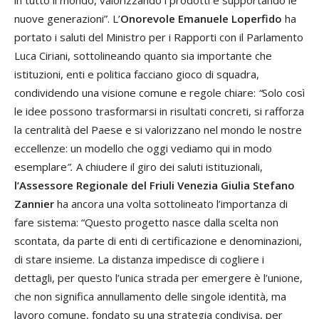
in tutto il mondo, valorizzando i prodotti e supportando le
nuove generazioni”. L’
Onorevole Emanuele Loperfido
ha
portato i saluti del Ministro per i Rapporti con il Parlamento
Luca Ciriani, sottolineando quanto sia importante che
istituzioni, enti e politica facciano gioco di squadra,
condividendo una visione comune e regole chiare:
“
Solo così
le idee possono trasformarsi in risultati concreti, si rafforza
la centralità del Paese e si valorizzano nel mondo le nostre
eccellenze: un modello che oggi vediamo qui in modo
esemplare
”.
A chiudere il giro dei saluti istituzionali,
l’Assessore
Regionale del Friuli Venezia
Giulia Stefano
Zannier
ha ancora una volta sottolineato l’importanza di
fare sistema: “Questo progetto nasce dalla scelta non
scontata, da parte di enti di certificazione e denominazioni,
di stare insieme. La distanza impedisce di cogliere i
dettagli, per questo l’unica strada per emergere è l’unione,
che non significa annullamento delle singole identità, ma
lavoro comune, fondato su una strategia condivisa, per