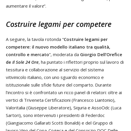
aumentare il valor
e
”.
Costruire legami per competere
A seguire, la tavola rotonda “
Costruire
legami per
competere: il nuovo modello italiano tra qualità,
controllo e mercato
”, moderata da
Giorgio Dell’Orefice
de
Il Sole 24 Ore
, ha puntato i riflettori proprio sul lavoro di
tessitura e collaborazione al servizio del sistema
vitivinicolo italiano, con uno sguardo economico e
istituzionale sulle sfide future del comparto. Durante
l’incontro si è confrontato un ricco panel di relatori: oltre ai
vertici di Triveneta Certificazioni (Francesco Liantonio),
Valoritalia (Giuseppe Liberatore), Siquria e AssoOdc (Luca
Sartori), sono intervenuti i presidenti di Federdoc
(Giangiacomo Gallarati Scotti Bonaldi) e del Gruppo di
lavoro Vino del Copa-Cogeca e del Consorzio DOC Delle