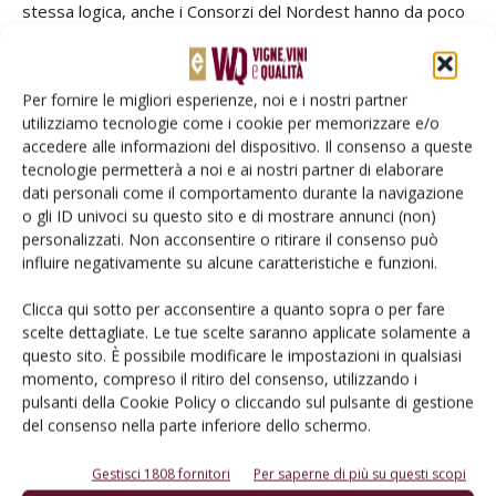
stessa logica, anche i Consorzi del Nordest hanno da poco
avviato un Tavolo di Lavoro interregionale del Pinot Grigio,
con la presenza delle Amministrazioni regionali: unire le
forze per il bene comune è la chiave. Il lavoro dei Consorzi
Per fornire le migliori esperienze, noi e i nostri partner
utilizziamo tecnologie come i cookie per memorizzare e/o
insieme agli organismi di controllo e alle istituzioni va nella
accedere alle informazioni del dispositivo. Il consenso a queste
direzione della legittimazione di un territorio e di un
tecnologie permetterà a noi e ai nostri partner di elaborare
prodotto. In questo scenario, ci sono fattori importanti da
dati personali come il comportamento durante la navigazione
considerare, a partire dalla sostenibilità ambientale,
o gli ID univoci su questo sito e di mostrare annunci (non)
personalizzati. Non acconsentire o ritirare il consenso può
economica, fino a quella sociale, che, come Consorzio,
influire negativamente su alcune caratteristiche e funzioni.
abbracciamo attraverso la partnership con Wine in
Moderation, restando in prima linea nella promozione di un
Clicca qui sotto per acconsentire a quanto sopra o per fare
consumo moderato e responsabile. Per quanto riguarda la
scelte dettagliate. Le tue scelte saranno applicate solamente a
questo sito. È possibile modificare le impostazioni in qualsiasi
sostenibilità ambientale, la creazione di sinergie e di
momento, compreso il ritiro del consenso, utilizzando i
strumenti di coordinamento, secondo noi è la giusta strada
pulsanti della Cookie Policy o cliccando sul pulsante di gestione
per sviluppare questo importante ambito di lavoro,
del consenso nella parte inferiore dello schermo.
auspichiamo questo tipo di approccio anche per lavorare al
tema della certificazione di sostenibilità a livello nazionale.
Gestisci 1808 fornitori
Per saperne di più su questi scopi