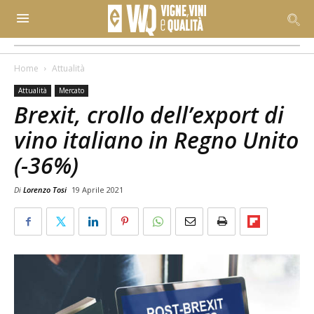
Home
Attualità
Attualità
Mercato
Brexit, crollo dell’export di
vino italiano in Regno Unito
(-36%)
Di
Lorenzo Tosi
19 Aprile 2021