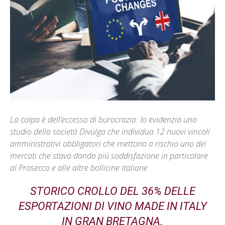
La colpa è dell’eccesso di burocrazia: lo evidenzia uno
studio della società Divulga che individua 12 nuovi vincoli
amministrativi obbligatori che mettono a rischio uno dei
mercati che stava dando più soddisfazione in particolare
al Prosecco e alle altre bollicine italiane
STORICO CROLLO DEL 36% DELLE
ESPORTAZIONI DI VINO MADE IN ITALY
IN GRAN BRETAGNA.