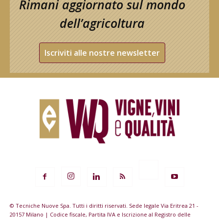
Rimani aggiornato sul mondo
dell’agricoltura
Iscriviti alle nostre newsletter
© Tecniche Nuove Spa. Tutti i diritti riservati. Sede legale Via Eritrea 21 -
20157 Milano | Codice fiscale, Partita IVA e Iscrizione al Registro delle