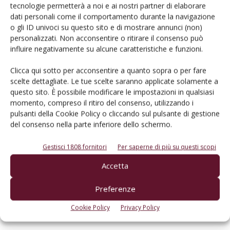
tecnologie permetterà a noi e ai nostri partner di elaborare
dati personali come il comportamento durante la navigazione
o gli ID univoci su questo sito e di mostrare annunci (non)
personalizzati. Non acconsentire o ritirare il consenso può
Articoli correlati
influire negativamente su alcune caratteristiche e funzioni.
Pacchetto vino: un’overview
Clicca qui sotto per acconsentire a quanto sopra o per fare
scelte dettagliate. Le tue scelte saranno applicate solamente a
questo sito. È possibile modificare le impostazioni in qualsiasi
momento, compreso il ritiro del consenso, utilizzando i
pulsanti della Cookie Policy o cliccando sul pulsante di gestione
Le etichette comunicano sempre di
del consenso nella parte inferiore dello schermo.
più… digitalmente
Gestisci 1808 fornitori
Per saperne di più su questi scopi
Sostenibilità, driver da governare?
Accetta
Preferenze
Cookie Policy
Privacy Policy