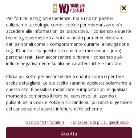
Per fornire le migliori esperienze, noi e i nostri partner
utilizziamo tecnologie come i cookie per memorizzare e/o
Catalogo Aziende e Prodotti
accedere alle informazioni del dispositivo. Il consenso a queste
Un modo semplice per cercare un'azienda o un
tecnologie permetterà a noi e ai nostri partner di elaborare
prodotto!
dati personali come il comportamento durante la navigazione
o gli ID univoci su questo sito e di mostrare annunci (non)
Cerca adesso
personalizzati. Non acconsentire o ritirare il consenso può
influire negativamente su alcune caratteristiche e funzioni.
Clicca qui sotto per acconsentire a quanto sopra o per fare
scelte dettagliate. Le tue scelte saranno applicate solamente a
questo sito. È possibile modificare le impostazioni in qualsiasi
L'Esperto risponde
momento, compreso il ritiro del consenso, utilizzando i
I consigli di Terra e Vita agli agricoltori
pulsanti della Cookie Policy o cliccando sul pulsante di gestione
del consenso nella parte inferiore dello schermo.
Cerca adesso
Gestisci 1814 fornitori
Per saperne di più su questi scopi
Accetta