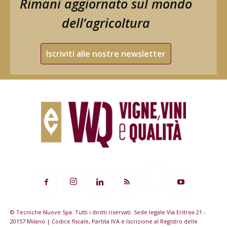
Rimani aggiornato sul mondo
dell’agricoltura
Iscriviti alle nostre newsletter
© Tecniche Nuove Spa. Tutti i diritti riservati. Sede legale Via Eritrea 21 -
20157 Milano | Codice fiscale, Partita IVA e Iscrizione al Registro delle