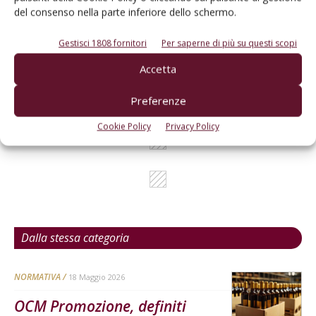
del consenso nella parte inferiore dello schermo.
L'Esperto risponde
Gestisci 1808 fornitori
Per saperne di più su questi scopi
I consigli di Terra e Vita agli agricoltori
Accetta
Cerca adesso
Preferenze
Cookie Policy
Privacy Policy
Dalla stessa categoria
NORMATIVA
18 Maggio 2026
OCM Promozione, definiti