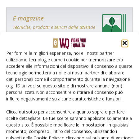
E-magazine
Tecniche, prodotti e servizi dalle aziende
Per fornire le migliori esperienze, noi e i nostri partner
utilizziamo tecnologie come i cookie per memorizzare e/o
accedere alle informazioni del dispositivo. Il consenso a queste
tecnologie permetterà a noi e ai nostri partner di elaborare
dati personali come il comportamento durante la navigazione
Catalogo Aziende e Prodotti
o gli ID univoci su questo sito e di mostrare annunci (non)
personalizzati. Non acconsentire o ritirare il consenso può
Un modo semplice per cercare un'azienda o un
influire negativamente su alcune caratteristiche e funzioni.
prodotto!
Clicca qui sotto per acconsentire a quanto sopra o per fare
Cerca adesso
scelte dettagliate. Le tue scelte saranno applicate solamente a
questo sito. È possibile modificare le impostazioni in qualsiasi
momento, compreso il ritiro del consenso, utilizzando i
pulsanti della Cookie Policy o cliccando sul pulsante di gestione