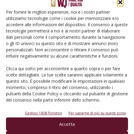
Per fornire le migliori esperienze, noi e i nostri partner
Catalogo Aziende e Prodotti
utilizziamo tecnologie come i cookie per memorizzare e/o
Un modo semplice per cercare un'azienda o un
accedere alle informazioni del dispositivo. Il consenso a queste
tecnologie permetterà a noi e ai nostri partner di elaborare
prodotto!
dati personali come il comportamento durante la navigazione
o gli ID univoci su questo sito e di mostrare annunci (non)
Cerca adesso
personalizzati. Non acconsentire o ritirare il consenso può
influire negativamente su alcune caratteristiche e funzioni.
Clicca qui sotto per acconsentire a quanto sopra o per fare
scelte dettagliate. Le tue scelte saranno applicate solamente a
L'Esperto risponde
questo sito. È possibile modificare le impostazioni in qualsiasi
I consigli di Terra e Vita agli agricoltori
momento, compreso il ritiro del consenso, utilizzando i
pulsanti della Cookie Policy o cliccando sul pulsante di gestione
Cerca adesso
del consenso nella parte inferiore dello schermo.
Gestisci 1808 fornitori
Per saperne di più su questi scopi
Accetta