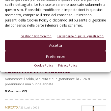
scelte dettagliate. Le tue scelte saranno applicate solamente a
questo sito. È possibile modificare le impostazioni in qualsiasi
momento, compreso il ritiro del consenso, utilizzando i
pulsanti della Cookie Policy o cliccando sul pulsante di gestione
del consenso nella parte inferiore dello schermo.
Gestisci 1808 fornitori
Per saperne di più su questi scopi
Dalla stessa categoria
Accetta
TERRITORI E PRODOTTI
31 Luglio 2026
Preferenze
Castello Bonomi apre la
Cookie Policy
Privacy Policy
vendemmia in Franciacorta
Nonostante il caldo, la siccità e due grandinate, la 2026 si
preannuncia una buona annata
Di
Redazione VVQ
MERCATO
29 Luglio 2026