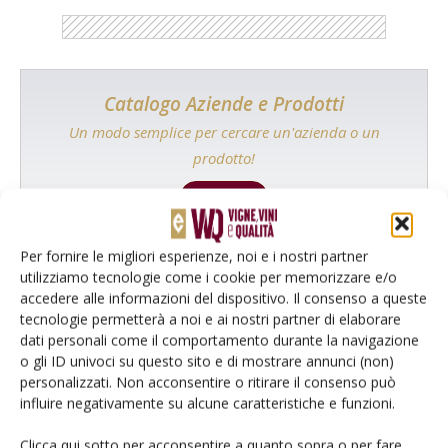
Catalogo Aziende e Prodotti
Un modo semplice per cercare un'azienda o un
prodotto!
Cerca adesso
Per fornire le migliori esperienze, noi e i nostri partner
utilizziamo tecnologie come i cookie per memorizzare e/o
accedere alle informazioni del dispositivo. Il consenso a queste
L'Esperto risponde
tecnologie permetterà a noi e ai nostri partner di elaborare
dati personali come il comportamento durante la navigazione
I consigli di Terra e Vita agli agricoltori
o gli ID univoci su questo sito e di mostrare annunci (non)
personalizzati. Non acconsentire o ritirare il consenso può
Cerca adesso
influire negativamente su alcune caratteristiche e funzioni.
Clicca qui sotto per acconsentire a quanto sopra o per fare