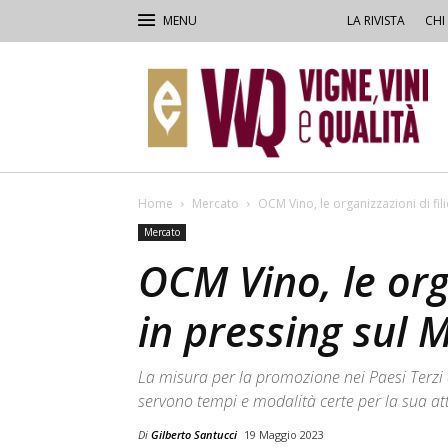
LA RIVISTA
CHI
VVQ
–
Vigne,
Vini
&
Qualità
Home
Mercato
OCM Vino, le organizzazioni di fili
Mercato
OCM Vino, le orga
in pressing sul 
La misura per la promozione nei Paesi Terzi d
servono tempi e modalità certe per la sua at
Di
Gilberto Santucci
19 Maggio 2023