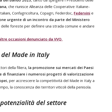
ura del bando 2023
, tanto da spingere i Presidenti delle
iana
, che riunisce Alleanza delle Cooperative Italiane-
taliani, Confagricoltura, Copagri, Federdoc,
Federvini
e
ne urgente di un incontro da parte del Ministero
 e delle foreste per definire una strada comune e andare
altre occasioni denunciato da VVQ.
 del Made in Italy
ori della filiera,
la promozione sui mercati dei Paesi
di finanziare i numerosi progetti di valorizzazione
ropei
, per accrescere la competitività del Made in Italy a
empo, la conoscenza dei territori viticoli della penisola.
potenzialità del settore