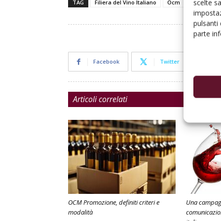
scelte s
TAG
Filiera del Vino Italiano
Ocm
OCM vino
impostaz
pulsanti
parte in
Facebook
Twitter
Articoli correlati
OCM Promozione, definiti criteri e
Una campagna
modalità
comunicazion