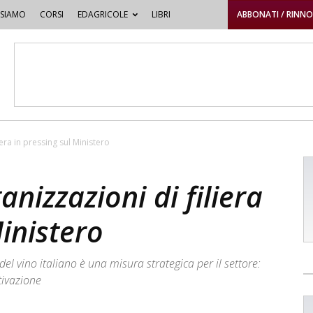
 SIAMO
CORSI
EDAGRICOLE
LIBRI
ABBONATI / RINN
era in pressing sul Ministero
nizzazioni di filiera
Ministero
el vino italiano è una misura strategica per il settore:
tivazione