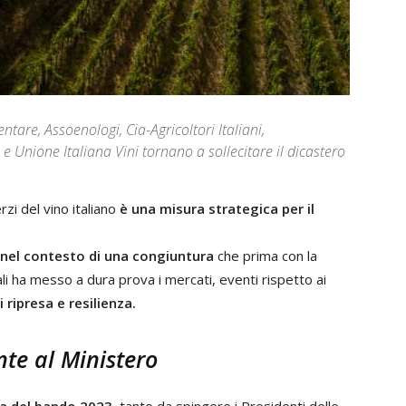
tare, Assoenologi, Cia-Agricoltori Italiani,
e Unione Italiana Vini tornano a sollecitare il dicastero
zi del vino italiano
è una misura strategica per il
nel contesto di una congiuntura
che prima con la
li ha messo a dura prova i mercati, eventi rispetto ai
ripresa e resilienza.
te al Ministero