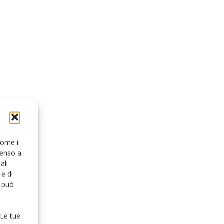
 come i
senso a
ali
e di
o può
 Le tue