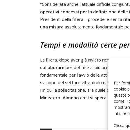
"Considerata anche l’attuale difficile congiu
operativi concessi per la definizione delle
Presidenti della filiera – procedere senza rita
una misura
assolutamente fondamentale per i
Tempi e modalità certe per 
La filiera, dopo aver già inviato richieste e p
collaborare
per definire al più presto tempi 
fondamentale per l’avvio delle attività di pr
sviluppo del settore vitivinicolo nazionale.
Per forni
cookie p
Fin qui la sollecitazione, alla quale dovrà ora
queste t
Ministero. Almeno così si spera.
come il 
mostrare
influire
Clicca q