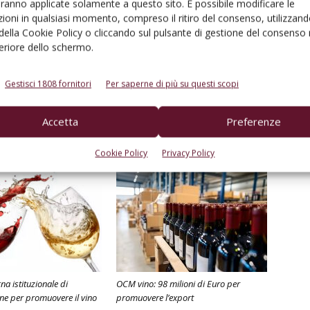
aranno applicate solamente a questo sito. È possibile modificare le
organizzazione di filiera
ioni in qualsiasi momento, compreso il ritiro del consenso, utilizzand
 della Cookie Policy o cliccando sul pulsante di gestione del consenso 
feriore dello schermo.
Gestisci 1808 fornitori
Per saperne di più su questi scopi
Linkedin
Pinterest
Email
Accetta
Preferenze
Cookie Policy
Privacy Policy
 istituzionale di
OCM vino: 98 milioni di Euro per
e per promuovere il vino
promuovere l’export