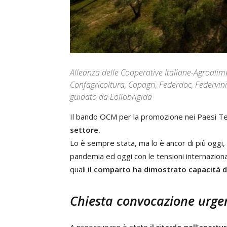
Alleanza delle Cooperative Italiane-Agroalimen
Confagricoltura, Copagri, Federdoc, Federvini 
guidato da Lollobrigida
Il bando OCM per la promozione nei Paesi Ter
settore.
Lo è sempre stata, ma lo è ancor di più oggi,
pandemia ed oggi con le tensioni internaziona
quali
il comparto ha dimostrato capacità di 
Chiesta convocazione urgen