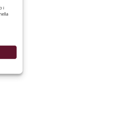
o i
nella