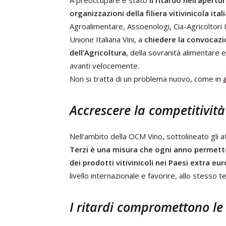
A preoccupare è stato
il ritardo nell’apert
organizzazioni della filiera vitivinicola ital
Agroalimentare, Assoenologi, Cia-Agricoltori I
Unione Italiana Vini, a
chiedere la convocazio
dell’Agricoltura
, della sovranità alimentare
avanti velocemente.
Non si tratta di un problema nuovo, come in
Accrescere la competitività
Nell’ambito della OCM Vino, sottolineato gli att
Terzi è una misura che ogni anno permette 
dei prodotti vitivinicoli nei Paesi extra eu
livello internazionale e favorire, allo stesso t
I ritardi compromettono le 