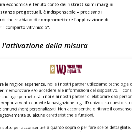
ntura economica e tenuto conto dei
ristrettissimi margini
 istanze progettuali
, è indispensabile – precisano i
rdi che rischiano di
compromettere l’applicazione di
l comparto vitivinicolo".
l'attivazione della misura
roposte a riguardo, rinnova la
disponibilità a
e modalità certe per l’attivazione della misura,
omozione, sempre più strategiche per la tenuta e lo
re le migliori esperienze, noi e i nostri partner utilizziamo tecnologie
er memorizzare e/o accedere alle informazioni del dispositivo. Il con
 seguire
una risposta tempestiva da parte del
ecnologie permetterà a noi e ai nostri partner di elaborare dati person
comportamento durante la navigazione o gli ID univoci su questo sito 
 annunci (non) personalizzati. Non acconsentire o ritirare il consens
 negativamente su alcune caratteristiche e funzioni.
ui sotto per acconsentire a quanto sopra o per fare scelte dettagliate.