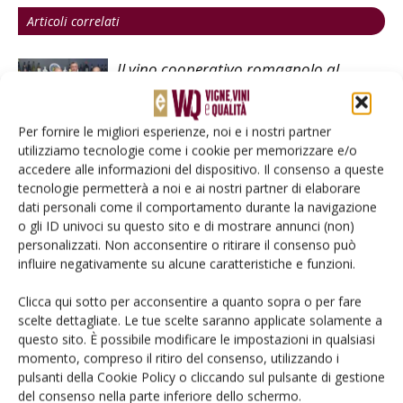
Articoli correlati
Il vino cooperativo romagnolo al
Vinitaly, export e innovazione in
evidenza
Per fornire le migliori esperienze, noi e i nostri partner
utilizziamo tecnologie come i cookie per memorizzare e/o
L’UE inserisce i vini emiliani nel registro
accedere alle informazioni del dispositivo. Il consenso a queste
delle Dop
tecnologie permetterà a noi e ai nostri partner di elaborare
dati personali come il comportamento durante la navigazione
o gli ID univoci su questo sito e di mostrare annunci (non)
Caviro chiude in bellezza un anno
personalizzati. Non acconsentire o ritirare il consenso può
difficile
influire negativamente su alcune caratteristiche e funzioni.
Clicca qui sotto per acconsentire a quanto sopra o per fare
scelte dettagliate. Le tue scelte saranno applicate solamente a
questo sito. È possibile modificare le impostazioni in qualsiasi
momento, compreso il ritiro del consenso, utilizzando i
pulsanti della Cookie Policy o cliccando sul pulsante di gestione
LASCIA UN COMMENTO
del consenso nella parte inferiore dello schermo.