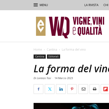
LA RIVISTA
CHI
VVQ
–
Vigne,
Vini
&
Qualità
Home
Cantina
La forma del vino
Cantina
Editoriali
La forma del vin
Di Lorenzo Tosi
-
14 Marzo 2023