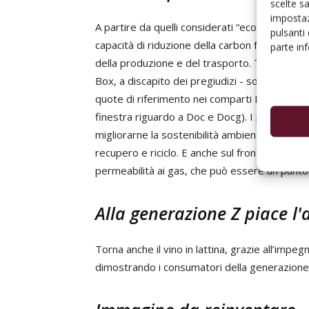
scelte s
impostaz
A partire da quelli considerati “ecocompatibili”
pulsanti
capacità di riduzione della carbon footprint n
parte in
della produzione e del trasporto. Tetrabrik e
Box, a discapito dei pregiudizi - soprattutto it
quote di riferimento nei comparti Igp e da ta
finestra riguardo a Doc e Docg). I produttori
migliorarne la sostenibilità ambientale attrav
recupero e riciclo. E anche sul fronte della qua
permeabilità ai gas, che può essere un punto 
Alla generazione Z piace l'
Torna anche il vino in lattina, grazie all’impegn
dimostrando i consumatori della generazione Z