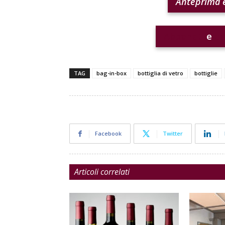
Anteprima e
Abbonati
e
ac
TAG
bag-in-box
bottiglia di vetro
bottiglie
Facebook
Twitter
Articoli correlati