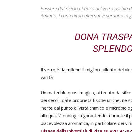
Passare dal riciclo al riuso del vetro rischi
italiano. I contenitori alternativi saranno in
DONA TRASPA
SPLENDOR
Il vetro è da millenni il migliore alleato del vi
vanità.
Un materiale quasi magico, ottenuto da silic
dei secoli, dalle proprietà fisiche uniche, n
inerte dal punto di vista chimico e microbiol
alla qualità enologica garantendo, durante il 
piacevolezza aromatica, in particolare dei vin
Disaaa dell’Università di Pisa su VVQ 4/20