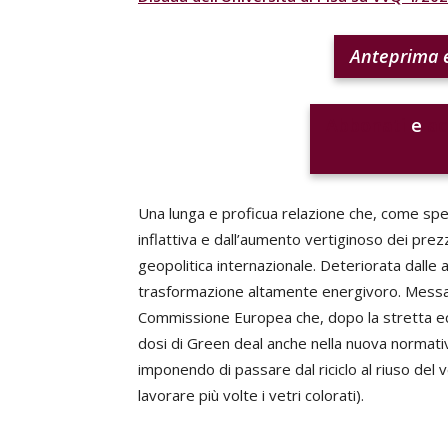
Anteprima e
Abbonati
e
ac
Una lunga e proficua relazione che, come spess
inflattiva e dall’aumento vertiginoso dei prezz
geopolitica internazionale. Deteriorata dalle 
trasformazione altamente energivoro. Messa in 
Commissione Europea che, dopo la stretta eco
dosi di Green deal anche nella nuova normativa
imponendo di passare dal riciclo al riuso del v
lavorare più volte i vetri colorati).