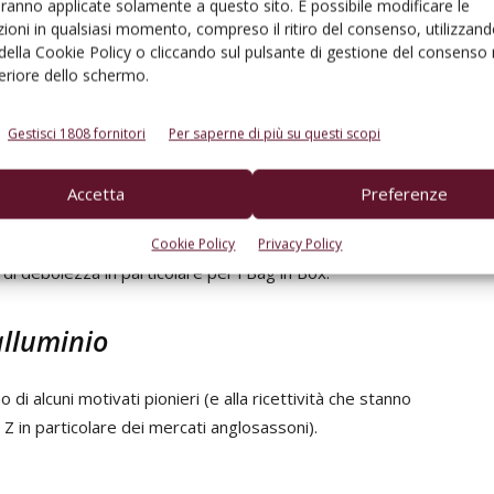
aranno applicate solamente a questo sito. È possibile modificare le
ioni in qualsiasi momento, compreso il ritiro del consenso, utilizzand
 per la
 della Cookie Policy o cliccando sul pulsante di gestione del consenso 
Lavorazione di contenitori bag in box
el corso
feriore dello schermo.
 Bag in
aliani - sulla qualità dei vini contenuti, guadagnano infatti
Gestisci 1808 fornitori
Per saperne di più su questi scopi
vola inscatolati nel Belpaese (rimanendo per ora alla
 di questi imballaggi sono fortemente impegnati a
Accetta
Preferenze
erso tappi non separabili e una maggiore facilità nel
lità l’impegno è quello di limitare la possibile
Cookie Policy
Privacy Policy
di debolezza in particolare per i Bag in Box.
alluminio
o di alcuni motivati pionieri (e alla ricettività che stanno
 in particolare dei mercati anglosassoni).