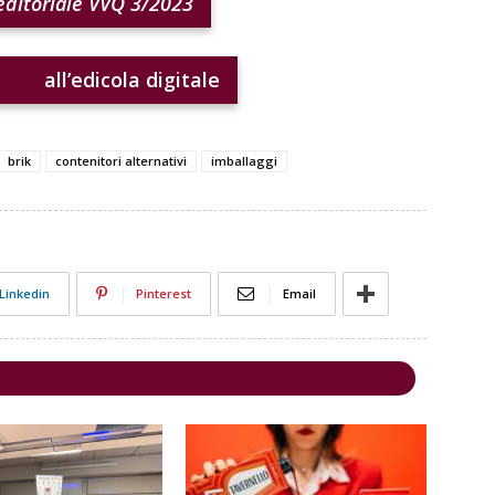
ditoriale VVQ 3/2023
cedi
all’edicola digitale
brik
contenitori alternativi
imballaggi
Linkedin
Pinterest
Email