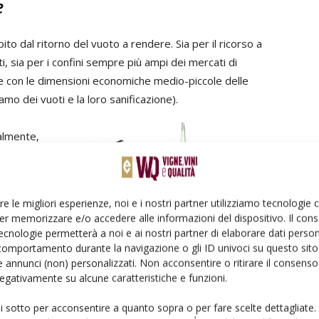
e
ito dal ritorno del vuoto a rendere. Sia per il ricorso a
i, sia per i confini sempre più ampi dei mercati di
ne con le dimensioni economiche medio-piccole delle
amo dei vuoti e la loro sanificazione).
almente,
ri
ayer del
litiche
re le migliori esperienze, noi e i nostri partner utilizziamo tecnologie
i vini,
er memorizzare e/o accedere alle informazioni del dispositivo. Il con
omi
ecnologie permetterà a noi e ai nostri partner di elaborare dati person
licine da mantenere sotto forte pressione. Esplorando le
comportamento durante la navigazione o gli ID univoci su questo sito 
 annunci (non) personalizzati. Non acconsentire o ritirare il consens
 per tutte le altre referenze.
 negativamente su alcune caratteristiche e funzioni.
e Bib
ui sotto per acconsentire a quanto sopra o per fare scelte dettagliate.