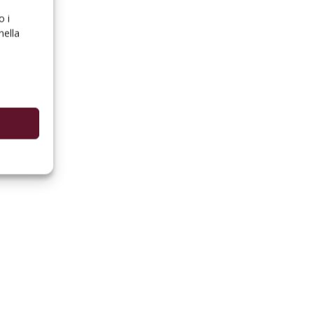
o i
nella