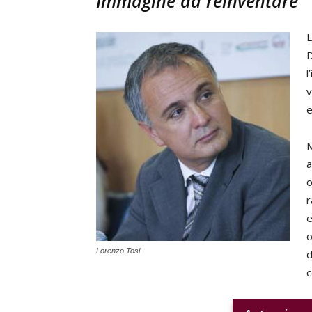
Immagine da reinventare
L
D
l
v
e
M
a
o
r
e
o
Lorenzo Tosi
d
c