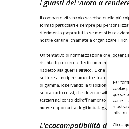
I guasti del vuoto a render
Il comparto vitivinicolo sarebbe quello più colp
formati particolari e sempre più personalizzat
riferimento (soprattutto se messi in relazio
nostre cantine, chiamate a organizzare il richi
Un tentativo di normalizzazione che, potenzi
rischia di produrre effetti commerciali peggio
rispetto alla guerra all’alcol. E che spinge i pl
settore a un ripensamento strategico delle po
Per forni
di gamma. Riservando la tradizione del vetro a
cookie p
soprattutto rossi, che devono sviluppare ar
queste t
terziari nel corso dell’affinamento e alle bol
come il 
mostrare
nuove opportunità degli imballaggi alternativi
influire
L'ecocompatibilità di Brik 
Clicca q