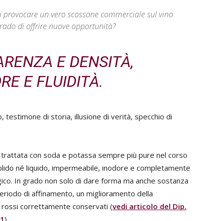
a di provocare un vero scossone commerciale sul vino
 grado di offrire nuove opportunità?
RENZA E DENSITÀ,
E E FLUIDITÀ.
no, testimone di storia, illusione di verità, specchio di
e trattata con soda e potassa sempre più pure nel corso
é solido né liquido, impermeabile, inodore e completamente
ogico. In grado non solo di dare forma ma anche sostanza
periodo di affinamento, un miglioramento della
i rossi correttamente conservati (
vedi articolo del Dip.
21
).