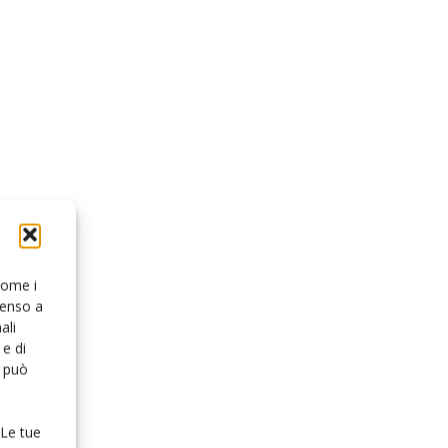
 come i
senso a
ali
e di
o può
 Le tue