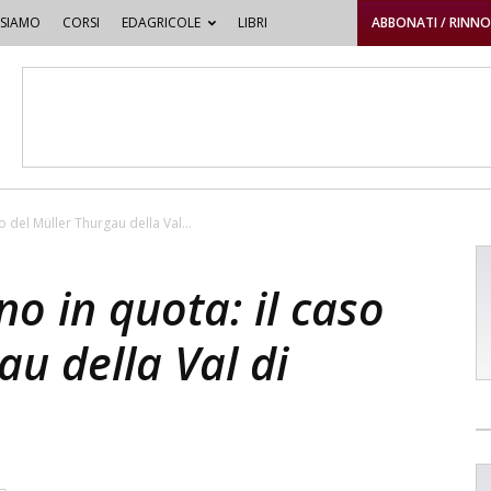
 SIAMO
CORSI
EDAGRICOLE
LIBRI
ABBONATI / RINN
o del Müller Thurgau della Val...
no in quota: il caso
au della Val di