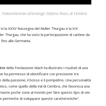
. Videointervista all’enologo Stefano Rossi, di Cembra
orsi la XXXV Rassegna del Müller Thurgau e la XIX
ler Thurgau, che ha visto la partecipazione di cantine da
, fino alla Germania.
tivi
della Fondazione Mach ha illustrato i risultati di una
 che ha permesso di identificare con precisione tre
tto della passione, il bosso e il pompelmo. Una personalità
atico, come quello della Val di Cembra, che favorisca una
imaste poche zone al mondo per fare questo tipo di vini
non permette di sviluppare queste caratteristiche”.