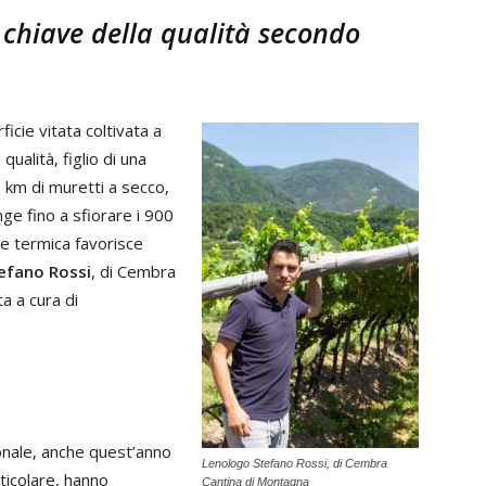
a chiave della qualità secondo
ficie vitata coltivata a
qualità, figlio di una
0 km di muretti a secco,
nge fino a sfiorare i 900
one termica favorisce
efano Rossi
, di Cembra
a a cura di
ionale, anche quest’anno
Lenologo Stefano Rossi, di Cembra
rticolare, hanno
Cantina di Montagna