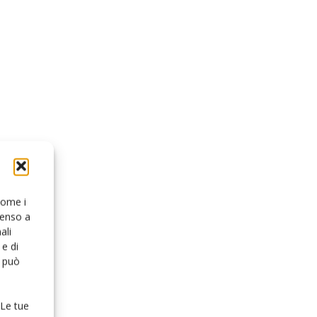
 come i
senso a
ali
e di
o può
 Le tue