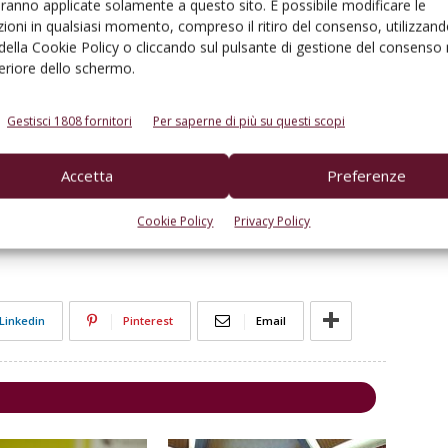
aranno applicate solamente a questo sito. È possibile modificare le
ioni in qualsiasi momento, compreso il ritiro del consenso, utilizzand
 della Cookie Policy o cliccando sul pulsante di gestione del consenso 
pitale dei Müller Thurgau
feriore dello schermo.
Gestisci 1808 fornitori
Per saperne di più su questi scopi
o unico l’aroma del Müller Thurgau
Accetta
Preferenze
Val di Cembra
Cookie Policy
Privacy Policy
Linkedin
Pinterest
Email