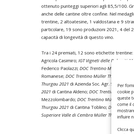
ottenuto punteggi superiori agli 85,5/100. 
anche delle cantine oltre confine. Nel medagl
trentine, 2 altoatesine, 1 valdostana e 9 stra
particolare, 19 sono produzioni 2021, 4 del 2
capacità di longevità di questo vino.
Tra i 24 premiati, 12 sono etichette trentine
Agricola Casimiro;
IGT Vigneti delle Dolomiti 
Federico Paolazzi;
DOC Trentino Müller Thurga
Romanese;
DOC Trentino Müller Thurgau 2021
Thurgau 2021
di Azienda Soc. Agr. Semplice To
Per forni
2021
di Cantina Aldeno;
DOC Trentino Müller 
cookie p
queste t
Mezzolombardo;
DOC Trentino Müller Thurgau
come il 
Thurgau 2021
di Cantina Toblino;
DOC Trentin
mostrare
Superiore Valle di Cembra Müller Thurgau Pie
influire
Clicca q
L