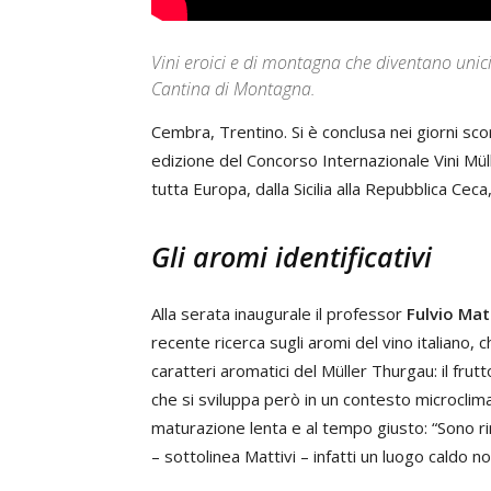
Vini eroici e di montagna che diventano unici
Cantina di Montagna.
Cembra, Trentino. Si è conclusa nei giorni sc
edizione del Concorso Internazionale Vini Mül
tutta Europa, dalla Sicilia alla Repubblica Ceca
Gli aromi identificativi
Alla serata inaugurale il professor
Fulvio Mat
recente ricerca sugli aromi del vino italiano,
caratteri aromatici del Müller Thurgau: il fru
che si sviluppa però in un contesto microclim
maturazione lenta e al tempo giusto: “Sono r
– sottolinea Mattivi – infatti un luogo caldo 