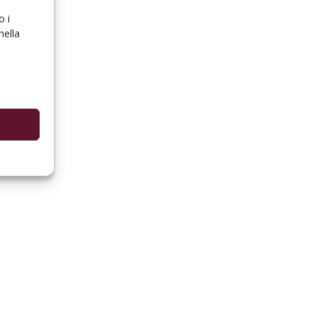
o i
nella