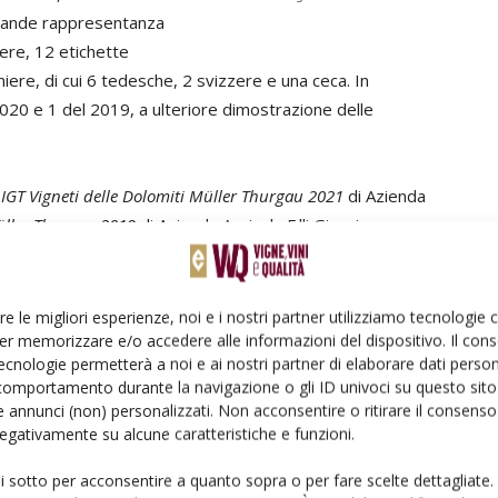
Grande rappresentanza
iere, 12 etichette
niere, di cui 6 tedesche, 2 svizzere e una ceca. In
020 e 1 del 2019, a ulteriore dimostrazione delle
:
IGT Vigneti delle Dolomiti Müller Thurgau 2021
di Azienda
Müller Thurgau 2019
di Azienda Agricola F.lli Giorgio e
u Laetitia 2021
di Azienda Agricola Fratelli
 Bio
di Azienda Agricola Villa Piccola;
DOC Trentino Müller
niolli;
DOC Trentino Müller Thurgau Athesim Flumen
re le migliori esperienze, noi e i nostri partner utilizziamo tecnologie
Thurgau 2021
di Cantina Rotaliana di
er memorizzare e/o accedere alle informazioni del dispositivo. Il con
ecnologie permetterà a noi e ai nostri partner di elaborare dati person
 Ritratti 2021
di Cantina La Vis;
DOC Trentino Müller
comportamento durante la navigazione o gli ID univoci su questo sito 
o Müller Thurgau 2021
di Fondazione Mach;
Doc Trentino
 annunci (non) personalizzati. Non acconsentire o ritirare il consens
tramontis
– sia annata 2020 che 2021 – di Villa Corniole.
 negativamente su alcune caratteristiche e funzioni.
ui sotto per acconsentire a quanto sopra o per fare scelte dettagliate.
eggi anche