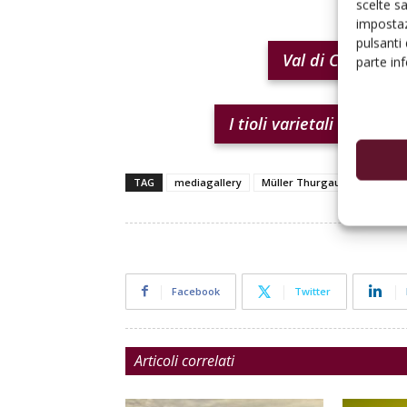
scelte s
impostaz
pulsanti
Val di Cembra ca
parte in
I tioli varietali rendon
TAG
mediagallery
Müller Thurgau
Trentino
Facebook
Twitter
Articoli correlati