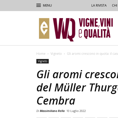
LA RIVISTA
CHI
VVQ
–
Vigne,
Vini
&
Qualità
Home
Vigneto
Gli aromi crescono in quota: il cas
Vigneto
Gli aromi cresco
del Müller Thurg
Cembra
Di
Massimiliano Rella
10 Luglio 2022