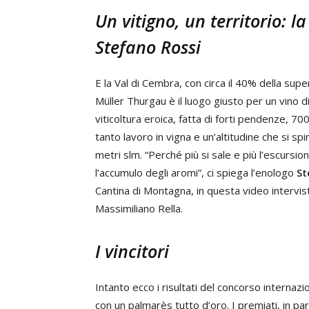
Un vitigno, un territorio: l
Stefano Rossi
E la Val di Cembra, con circa il 40% della super
Müller Thurgau è il luogo giusto per un vino di 
viticoltura eroica, fatta di forti pendenze, 70
tanto lavoro in vigna e un’altitudine che si spi
metri slm. “Perché più si sale e più l’escursi
l’accumulo degli aromi”, ci spiega l’enologo
St
Cantina di Montagna, in questa video intervist
Massimiliano Rella.
I vincitori
Intanto ecco i risultati del concorso internaz
con un palmarès tutto d’oro. I premiati, in pa