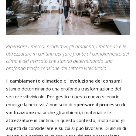
Ripensare i metodi produttivi, gli ambienti, i materiali e le
attrezzature in cantina per fare fronte al cambiamento del
clima e del mercato che stanno determinando una
profonda trasformazione del settore vitivinicolo
Il
cambiamento climatico
e l'
evoluzione dei consumi
stanno determinando una profonda trasformazione del
settore vitivinicolo. Per gestire questo nuovo scenario
emerge la necessità non solo di
ripensare il processo di
vinificazione
ma anche gli ambienti, i materiali e le
attrezzature in cantina. In questo contesto, molti sono gli
aspetti da considerare e su cui si può lavorare. Di alcuni di
questi si è parlato in un convegno dal titolo “
Tecnologie,