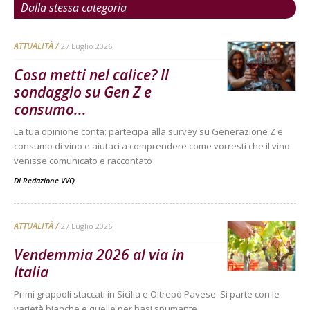
Dalla stessa categoria
ATTUALITÀ
27 Luglio 2026
Cosa metti nel calice? Il
sondaggio su Gen Z e
consumo...
La tua opinione conta: partecipa alla survey su Generazione Z e
consumo di vino e aiutaci a comprendere come vorresti che il vino
venisse comunicato e raccontato
Di
Redazione VVQ
ATTUALITÀ
27 Luglio 2026
Vendemmia 2026 al via in
Italia
Primi grappoli staccati in Sicilia e Oltrepò Pavese. Si parte con le
varietà bianche e quelle per basi spumante