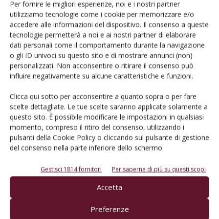
Catalogo Aziende e Prodotti
Per fornire le migliori esperienze, noi e i nostri partner
utilizziamo tecnologie come i cookie per memorizzare e/o
Un modo semplice per cercare un'azienda o un
accedere alle informazioni del dispositivo. Il consenso a queste
prodotto!
tecnologie permetterà a noi e ai nostri partner di elaborare
dati personali come il comportamento durante la navigazione
Cerca adesso
o gli ID univoci su questo sito e di mostrare annunci (non)
personalizzati. Non acconsentire o ritirare il consenso può
influire negativamente su alcune caratteristiche e funzioni.
Clicca qui sotto per acconsentire a quanto sopra o per fare
L'Esperto risponde
scelte dettagliate. Le tue scelte saranno applicate solamente a
questo sito. È possibile modificare le impostazioni in qualsiasi
I consigli di Terra e Vita agli agricoltori
momento, compreso il ritiro del consenso, utilizzando i
pulsanti della Cookie Policy o cliccando sul pulsante di gestione
Cerca adesso
del consenso nella parte inferiore dello schermo.
Gestisci 1814 fornitori
Per saperne di più su questi scopi
Accetta
Preferenze