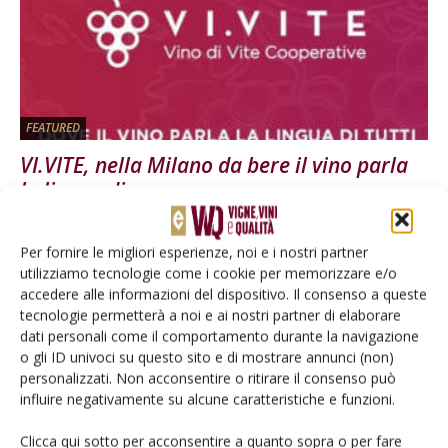
FEATURED
VI.VITE, nella Milano da bere il vino parla
la lingua di...
Di
Redazione
24 Novembre 2017
Per fornire le migliori esperienze, noi e i nostri partner
utilizziamo tecnologie come i cookie per memorizzare e/o
E-magazine
accedere alle informazioni del dispositivo. Il consenso a queste
tecnologie permetterà a noi e ai nostri partner di elaborare
Tecniche, prodotti e servizi dalle aziende
dati personali come il comportamento durante la navigazione
o gli ID univoci su questo sito e di mostrare annunci (non)
personalizzati. Non acconsentire o ritirare il consenso può
influire negativamente su alcune caratteristiche e funzioni.
Clicca qui sotto per acconsentire a quanto sopra o per fare