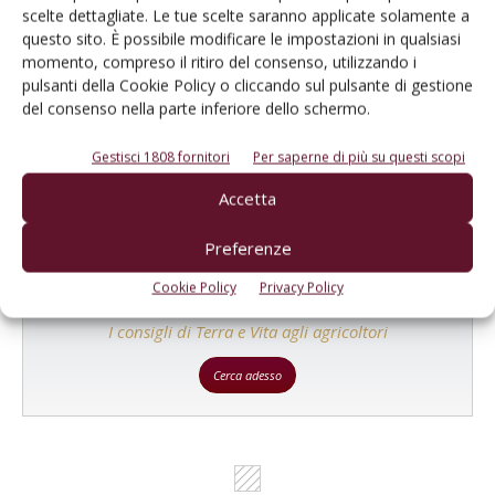
scelte dettagliate. Le tue scelte saranno applicate solamente a
questo sito. È possibile modificare le impostazioni in qualsiasi
momento, compreso il ritiro del consenso, utilizzando i
Catalogo Aziende e Prodotti
pulsanti della Cookie Policy o cliccando sul pulsante di gestione
Un modo semplice per cercare un'azienda o un
del consenso nella parte inferiore dello schermo.
prodotto!
Gestisci 1808 fornitori
Per saperne di più su questi scopi
Cerca adesso
Accetta
Preferenze
Cookie Policy
Privacy Policy
L'Esperto risponde
I consigli di Terra e Vita agli agricoltori
Cerca adesso