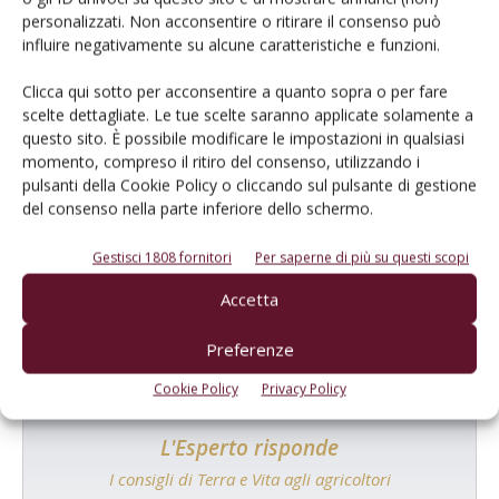
Tecniche, prodotti e servizi dalle aziende
personalizzati. Non acconsentire o ritirare il consenso può
influire negativamente su alcune caratteristiche e funzioni.
Clicca qui sotto per acconsentire a quanto sopra o per fare
scelte dettagliate. Le tue scelte saranno applicate solamente a
questo sito. È possibile modificare le impostazioni in qualsiasi
momento, compreso il ritiro del consenso, utilizzando i
pulsanti della Cookie Policy o cliccando sul pulsante di gestione
del consenso nella parte inferiore dello schermo.
Catalogo Aziende e Prodotti
Un modo semplice per cercare un'azienda o un
Gestisci 1808 fornitori
Per saperne di più su questi scopi
prodotto!
Accetta
Cerca adesso
Preferenze
Cookie Policy
Privacy Policy
L'Esperto risponde
I consigli di Terra e Vita agli agricoltori