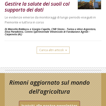
Gestire la salute dei suoli col
supporto dei dati
Le evidenze emerse da monitoraggi di lungo periodo eseguiti in
Piemonte e tutt’ora in corso
Di
Marcella Biddoccu e Giorgio Capello, CNR Stems - Torino
e
Alice Argentero,
Elisa Paradivino, Centro Sperimentale Vitivinicolo di Fondazione Agrion -
Carpeneto (AL)
Carica altri articoli
Rimani aggiornato sul mondo
dell’agricoltura
Iscriviti alle nostre newsletter