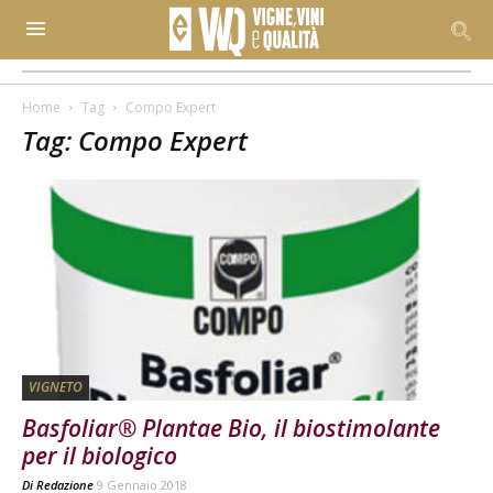
Home
Tag
Compo Expert
Tag: Compo Expert
VIGNETO
Basfoliar® Plantae Bio, il biostimolante
per il biologico
Di
Redazione
9 Gennaio 2018