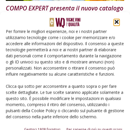
COMPO EXPERT presenta il nuovo catalogo
2015
Di
Redazione
2 Febbraio 2015
Per fornire le migliori esperienze, noi e i nostri partner
utilizziamo tecnologie come i cookie per memorizzare e/o
accedere alle informazioni del dispositivo. Il consenso a queste
tecnologie permetterà a noi e ai nostri partner di elaborare
dati personali come il comportamento durante la navigazione
o gli ID univoci su questo sito e di mostrare annunci (non)
personalizzati. Non acconsentire o ritirare il consenso può
influire negativamente su alcune caratteristiche e funzioni.
Clicca qui sotto per acconsentire a quanto sopra o per fare
scelte dettagliate. Le tue scelte saranno applicate solamente a
VIGNETO
questo sito. È possibile modificare le impostazioni in qualsiasi
NPK Original Gold® di COMPO EXPERT per
momento, compreso il ritiro del consenso, utilizzando i
pulsanti della Cookie Policy o cliccando sul pulsante di gestione
la concimazione azotata della...
del consenso nella parte inferiore dello schermo.
Di
Redazione
3 Settembre 2014
Gestisci 1808 fornitori
Per saperne di più su questi scopi