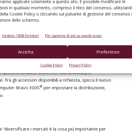
aranno applicate solamente a questo sito. È possibile modificare le
attamenti a spalliera
. Tecnicamente, oltre ad essere
ioni in qualsiasi momento, compreso il ritiro del consenso, utilizzand
 prima per lo stesso scopo, il gruppo ventola è
 della Cookie Policy o cliccando sul pulsante di gestione del consenso 
 di un flusso d’aria pulito, non aspirando foglie e
feriore dello schermo.
to all'utilizzo in vigneto. L'assorbimento di potenza è
radizionale, richiedendo meno HP al trattore e
Gestisci 1808 fornitori
Per saperne di più su questi scopi
 macchina con torretta
Apfel Master
ha un serbatoio con
ottone, comando elettrico con pulsantiera a distanza che
Accetta
Preferenze
re ad avere un filtro autopulente in mandata, assale
mozzi dotati di frenatura idraulica comandata dal
Cookie Policy
Privacy Policy
 pistone idraulico di blocco, ralla idraulica per
 Fra gli accessori disponibili a richiesta, spicca il nuovo
®
omputer Bravo 300S
per impostare la distribuzione,
o.
 “diversificare i mercati è la cosa più importante per