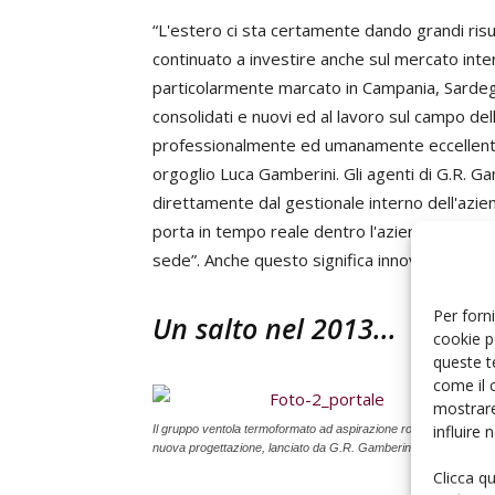
“L'estero ci sta certamente dando grandi risul
continuato a investire anche sul mercato inte
particolarmente marcato in Campania, Sardegna
consolidati e nuovi ed al lavoro sul campo d
professionalmente ed umanamente eccellenti
orgoglio Luca Gamberini. Gli agenti di G.R. Gam
direttamente dal gestionale interno dell'azie
porta in tempo reale dentro l'azienda, "anche 
sede”. Anche questo significa innovazione.
Per forni
Un salto nel 2013...
cookie p
queste t
come il 
mostrare
influire
Il gruppo ventola termoformato ad aspirazione rovesciata, di
nuova progettazione, lanciato da G.R. Gamberini nel 2013.
Clicca q