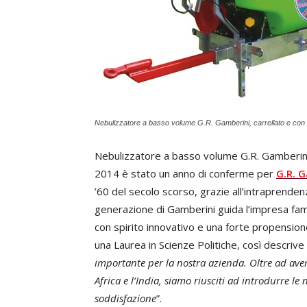
Nebulizzatore a basso volume G.R. Gamberini, carrellato e con cis
Nebulizzatore a basso volume G.R. Gamberini, ca
2014 è stato un anno di conferme per
G.R. 
’60 del secolo scorso, grazie all’intraprend
generazione di Gamberini guida l’impresa fam
con spirito innovativo e una forte propensione
una Laurea in Scienze Politiche, così descrive
importante per la nostra azienda. Oltre ad ave
Africa e l’India, siamo riusciti ad introdurre l
soddisfazione
”.