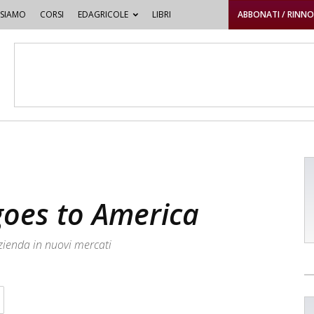
 SIAMO
CORSI
EDAGRICOLE
LIBRI
ABBONATI / RINN
goes to America
zienda in nuovi mercati