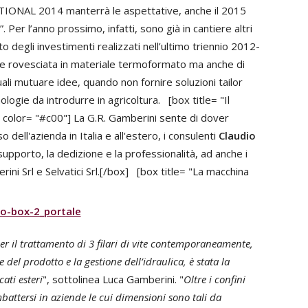
ATIONAL 2014 manterrà le aspettative, anche il 2015
 Per l’anno prossimo, infatti, sono già in cantiere altri
 degli investimenti realizzati nell’ultimo triennio 2012-
e rovesciata in materiale termoformato ma anche di
 quali mutuare idee, quando non fornire soluzioni tailor
gie da introdurre in agricoltura. [box title= "Il
 color= "#c00"] La G.R. Gamberini sente di dover
o dell'azienda in Italia e all'estero, i consulenti
Claudio
 supporto, la dedizione e la professionalità, ad anche i
ni Srl e Selvatici Srl.[/box] [box title= "La macchina
er il trattamento di 3 filari di vite contemporaneamente,
el prodotto e la gestione dell’idraulica, è stata la
ati esteri
", sottolinea Luca Gamberini. "
Oltre i confini
mbattersi in aziende le cui dimensioni sono tali da