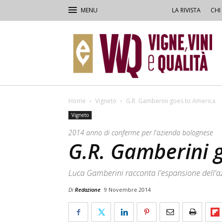
LA RIVISTA
CHI
VVQ
–
Vigne,
Vini
&
Qualità
Home
Vigneto
G.R. Gamberini goes to America
Vigneto
2014 anno di conferme per l'azienda bolognese
G.R. Gamberini 
Luca Gamberini racconta l'espansione dell'a
Di
Redazione
9 Novembre 2014