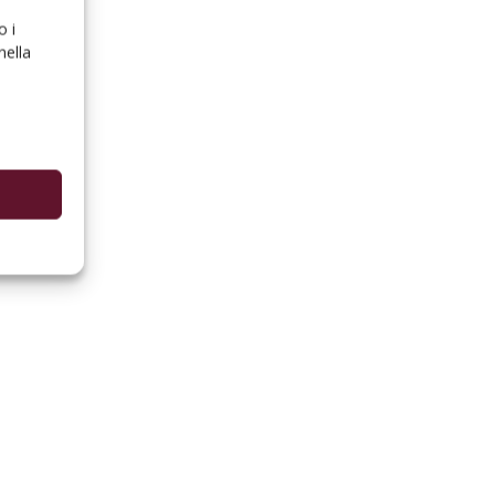
o i
nella