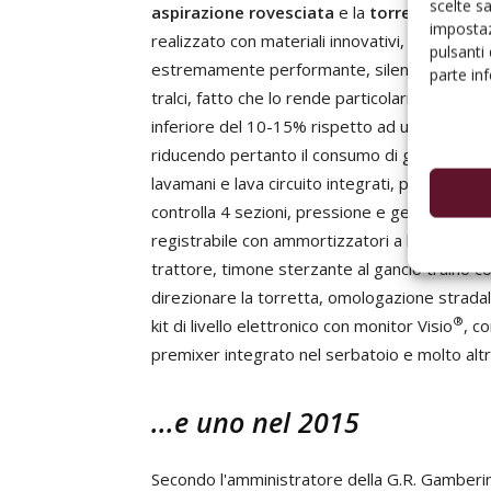
scelte s
aspirazione rovesciata
e la
torretta per tr
impostaz
realizzato con materiali innovativi, mai usati
pulsanti
estremamente performante, silenzioso e dotato
parte in
tralci, fatto che lo rende particolarmente adat
inferiore del 10-15% rispetto ad un gruppo t
riducendo pertanto il consumo di gasolio. La
lavamani e lava circuito integrati, pompa in 
controlla 4 sezioni, pressione e generale, olt
registrabile con ammortizzatori a balestra e 
trattore, timone sterzante al gancio traino con
direzionare la torretta, omologazione stradale.
®
kit di livello elettronico con monitor Visio
, c
premixer integrato nel serbatoio e molto altr
...e uno nel 2015
Secondo l'amministratore della G.R. Gamberini