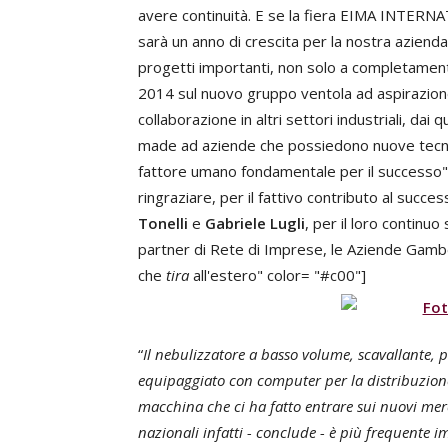
avere continuità. E se la fiera EIMA INTERN
sarà un anno di crescita per la nostra azienda”.
progetti importanti, non solo a completamento
2014 sul nuovo gruppo ventola ad aspirazion
collaborazione in altri settori industriali, dai
made ad aziende che possiedono nuove tecnolo
fattore umano fondamentale per il successo"
ringraziare, per il fattivo contributo al success
Tonelli
e
Gabriele Lugli
, per il loro continuo
partner di Rete di Imprese, le Aziende Gamberi
che
tira
all'estero" color= "#c00"]
“
Il nebulizzatore a basso volume, scavallante, p
equipaggiato con computer per la distribuzione d
macchina che ci ha fatto entrare sui nuovi merc
nazionali infatti - conclude - è più frequente i