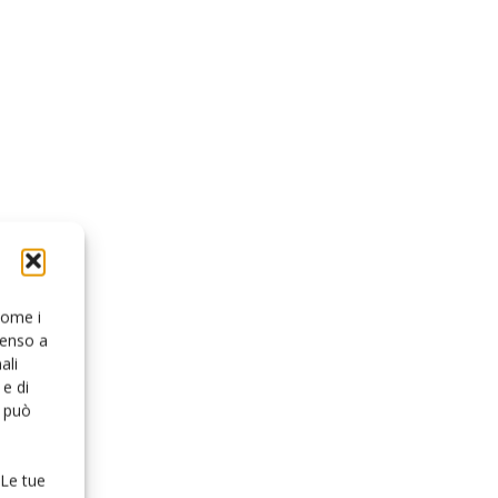
 come i
senso a
ali
e di
o può
 Le tue