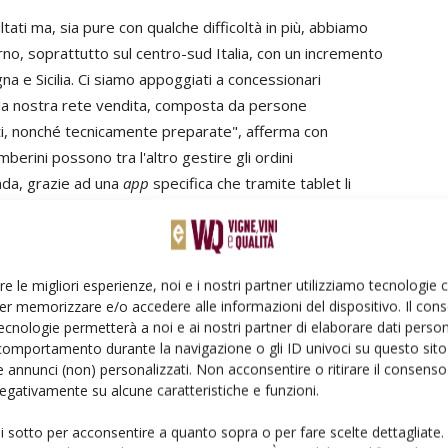
tati ma, sia pure con qualche difficoltà in più, abbiamo
rno, soprattutto sul centro-sud Italia, con un incremento
 e Sicilia. Ci siamo appoggiati a concessionari
ella nostra rete vendita, composta da persone
, nonché tecnicamente preparate", afferma con
berini possono tra l'altro gestire gli ordini
nda, grazie ad una
app
specifica che tramite tablet li
se si trovano a mille chilometri di distanza dalla nostra
re le migliori esperienze, noi e i nostri partner utilizziamo tecnologie
er memorizzare e/o accedere alle informazioni del dispositivo. Il con
ecnologie permetterà a noi e ai nostri partner di elaborare dati person
comportamento durante la navigazione o gli ID univoci su questo sito 
Nel 2013, anno del suo 45° anniversario dalla
 annunci (non) personalizzati. Non acconsentire o ritirare il consens
fondazione, la G.R. Gamberini ha presentato sul
 negativamente su alcune caratteristiche e funzioni.
mercato tre nuovi prodotti: il
kit elettrostatico per
ui sotto per acconsentire a quanto sopra o per fare scelte dettagliate.
basso volume
, il
gruppo ventola termoformato ad