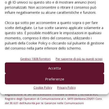
o gli ID univoci su questo sito e di mostrare annunci (non)
Iscriviti alle nostre newsletter
personalizzati. Non acconsentire o ritirare il consenso può
influire negativamente su alcune caratteristiche e funzioni.
Clicca qui sotto per acconsentire a quanto sopra o per fare
scelte dettagliate. Le tue scelte saranno applicate solamente a
questo sito. È possibile modificare le impostazioni in qualsiasi
momento, compreso il ritiro del consenso, utilizzando i
pulsanti della Cookie Policy o cliccando sul pulsante di gestione
del consenso nella parte inferiore dello schermo.
Gestisci 1808 fornitori
Per saperne di più su questi scopi
Accetta
Preferenze
© Tecniche Nuove Spa. Tutti i diritti riservati. Sede legale Via Eritrea 21 -
20157 Milano | Codice fiscale, Partita IVA e Iscrizione al Registro delle
Cookie Policy
Privacy Policy
imprese di Milano: 00753480151
Registrazione: N. 547 del 05/09/2006 Tribunale di Milano | Iscritta al ROC
Registro degli Operatori di Comunicazione al n. 6419 (delibera 236/01 Cons
del 30.6.01 dell'Autorità per le Garanzie nelle Comunicazioni