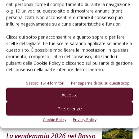
dati personali come il comportamento durante la navigazione
o gli ID univoci su questo sito e di mostrare annunci (non)
L'Esperto risponde
personalizzati. Non acconsentire o ritirare il consenso può
I consigli di Terra e Vita agli agricoltori
influire negativamente su alcune caratteristiche e funzioni.
Cerca adesso
Clicca qui sotto per acconsentire a quanto sopra o per fare
scelte dettagliate. Le tue scelte saranno applicate solamente a
questo sito. È possibile modificare le impostazioni in qualsiasi
momento, compreso il ritiro del consenso, utilizzando i
pulsanti della Cookie Policy o cliccando sul pulsante di gestione
del consenso nella parte inferiore dello schermo.
Gestisci 1814 fornitori
Per saperne di più su questi scopi
Accetta
Dalla stessa categoria
Preferenze
Cookie Policy
Privacy Policy
ATTUALITÀ
8 Agosto 2026
La vendemmia 2026 nel Basso