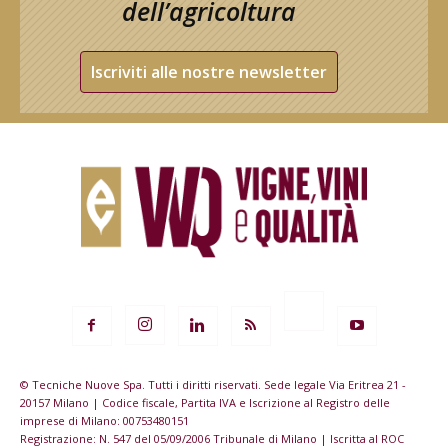
dell’agricoltura
Iscriviti alle nostre newsletter
© Tecniche Nuove Spa. Tutti i diritti riservati. Sede legale Via Eritrea 21 -
20157 Milano | Codice fiscale, Partita IVA e Iscrizione al Registro delle
imprese di Milano: 00753480151
Registrazione: N. 547 del 05/09/2006 Tribunale di Milano | Iscritta al ROC