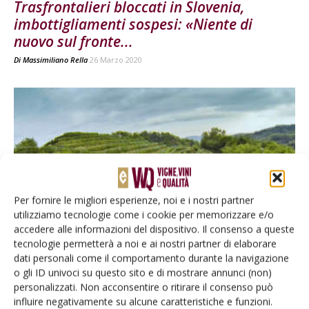
Trasfrontalieri bloccati in Slovenia,
imbottigliamenti sospesi: «Niente di
nuovo sul fronte...
Di
Massimiliano Rella
26 Marzo 2020
Per fornire le migliori esperienze, noi e i nostri partner
utilizziamo tecnologie come i cookie per memorizzare e/o
ATTUALITÀ
accedere alle informazioni del dispositivo. Il consenso a queste
Ok a tavolo per tutela Ribolla Gialla.
tecnologie permetterà a noi e ai nostri partner di elaborare
dati personali come il comportamento durante la navigazione
Collio-Brda si candida a...
o gli ID univoci su questo sito e di mostrare annunci (non)
Di
Redazione VVQ
6 Maggio 2019
personalizzati. Non acconsentire o ritirare il consenso può
influire negativamente su alcune caratteristiche e funzioni.